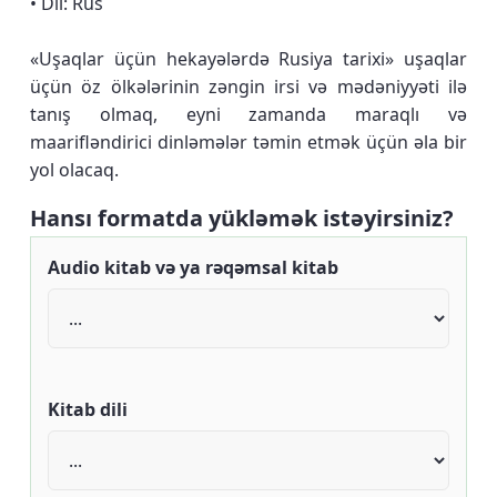
• Dil: Rus
«Uşaqlar üçün hekayələrdə Rusiya tarixi» uşaqlar
üçün öz ölkələrinin zəngin irsi və mədəniyyəti ilə
tanış olmaq, eyni zamanda maraqlı və
maarifləndirici dinləmələr təmin etmək üçün əla bir
yol olacaq.
Hansı formatda yükləmək istəyirsiniz?
Audio kitab və ya rəqəmsal kitab
Kitab dili