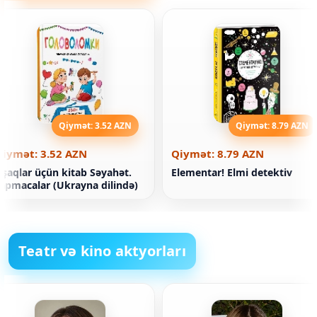
Qiymət: 3.52 AZN
Qiymət: 8.79 AZN
Qiymət: 3.52 AZN
Qiymət: 8.79 AZN
şaqlar üçün kitab Səyahət.
Elementar! Elmi detektiv
apmacalar (Ukrayna dilində)
Teatr və kino aktyorları