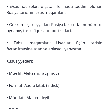
• Əsas hadisələr: Əlçatan formada təqdim olunan
Rusiya tarixinin əsas məqamları.
• Görkəmli şəxsiyyətlər: Rusiya tarixində mühüm rol
oynamış tarixi fiqurların portretləri.
• Təhsil məqamları: Uşaqlar üçün tarixin
öyrənilməsinə asan və anlaşıqlı yanaşma.
Xüsusiyyətləri:
• Müəllif: Aleksandra İşimova
• Format: Audio kitab (5 disk)
• Müddəti: Məlum deyil