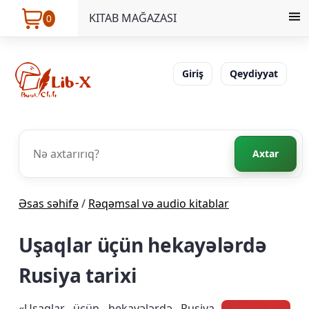
KITAB MAĞAZASI
0
Giriş
Qeydiyyat
Axtar
Əsas səhifə
/
Rəqəmsal və audio kitablar
Uşaqlar üçün hekayələrdə
Rusiya tarixi
«Uşaqlar üçün hekayələrdə Rusiya