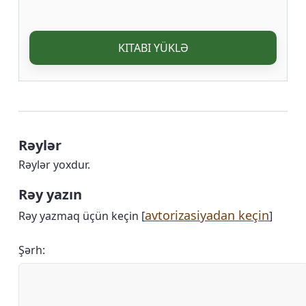
KITABI YÜKLƏ
Rəylər
Rəylər yoxdur.
Rəy yazın
avtorizasiyadan keçin
Rəy yazmaq üçün keçin [
]
Şərh: