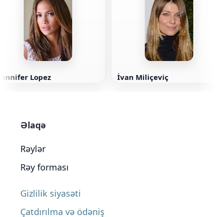
Cennifer Lopez
İvan Miliçeviç
Əlaqə
Rəylər
Rəy forması
Gizlilik siyasəti
Çatdırılma və ödəniş