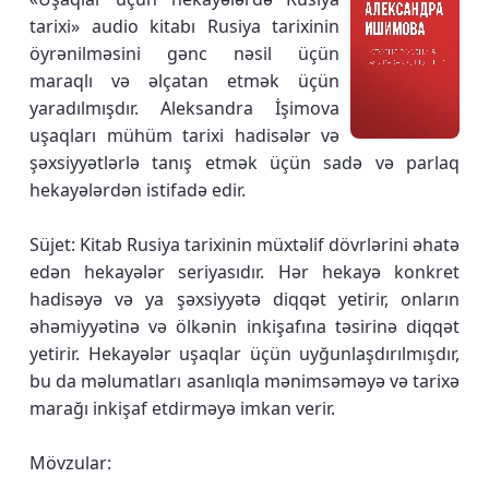
tarixi» audio kitabı Rusiya tarixinin
öyrənilməsini gənc nəsil üçün
maraqlı və əlçatan etmək üçün
yaradılmışdır. Aleksandra İşimova
uşaqları mühüm tarixi hadisələr və
şəxsiyyətlərlə tanış etmək üçün sadə və parlaq
hekayələrdən istifadə edir.
Süjet: Kitab Rusiya tarixinin müxtəlif dövrlərini əhatə
edən hekayələr seriyasıdır. Hər hekayə konkret
hadisəyə və ya şəxsiyyətə diqqət yetirir, onların
əhəmiyyətinə və ölkənin inkişafına təsirinə diqqət
yetirir. Hekayələr uşaqlar üçün uyğunlaşdırılmışdır,
bu da məlumatları asanlıqla mənimsəməyə və tarixə
marağı inkişaf etdirməyə imkan verir.
Mövzular: