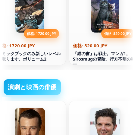
価格: 1720.00 JPY
価格: 520.00 JPY
価格: 1720.00 JPY
価格: 520.00 JPY
コミックブックのみ新しいレベル
『猫の書』は戦士。マンガ1。
を取ります。ボリューム2
Sirosmugの冒険。行方不明の戦
士
演劇と映画の俳優