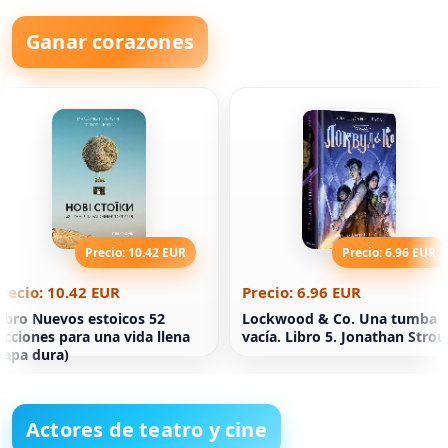
Ganar corazones
Precio: 10.42 EUR
Precio: 6.96 EUR
recio: 10.42 EUR
Precio: 6.96 EUR
ibro Nuevos estoicos 52
Lockwood & Co. Una tumba
ecciones para una vida llena
vacía. Libro 5. Jonathan Stro
tapa dura)
Actores de teatro y cine