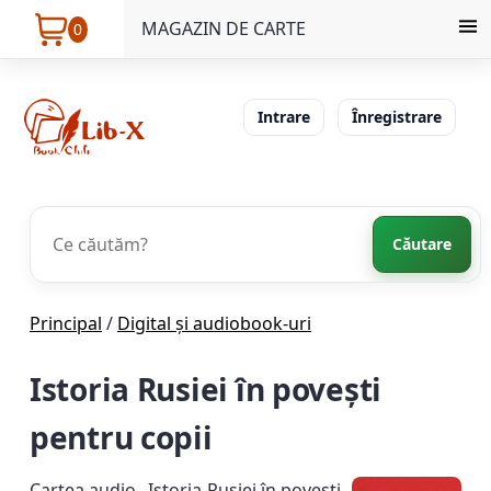
MAGAZIN DE CARTE
0
Intrare
Înregistrare
Căutare
Principal
/
Digital și audiobook-uri
Istoria Rusiei în povești
pentru copii
Cartea audio „Istoria Rusiei în povești