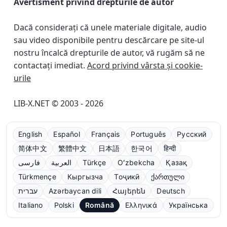
Avertisment privind drepturile de autor
Dacă considerați că unele materiale digitale, audio
sau video disponibile pentru descărcare pe site-ul
nostru încalcă drepturile de autor, vă rugăm să ne
contactați imediat.
Acord privind vârsta și cookie-
urile
LIB-X.NET © 2003 - 2026
English
Español
Français
Português
Русский
简体中文
繁體中文
日本語
한국어
हिन्दी
فارسی
العربية
Türkçe
Oʻzbekcha
Қазақ
Türkmençe
Кыргызча
Тоҷикӣ
ქართული
עברית
Azərbaycan dili
Հայերեն
Deutsch
Italiano
Polski
Română
Ελληνικά
Українська