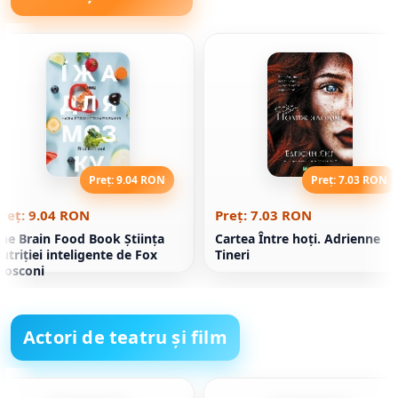
Preț: 9.04 RON
Preț: 7.03 RON
reț: 9.04 RON
Preț: 7.03 RON
he Brain Food Book Știința
Cartea Între hoţi. Adrienne
utriției inteligente de Fox
Tineri
Mosconi
Actori de teatru și film