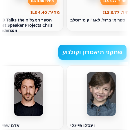
מחיר: 3.77 ILS
מחיר: 4.40 ILS
ר: 3.77 ILS
מחיר: 4.40 ILS
ספר מי ברזל. לאג 'וק מירוסלב
הספר המצליח D Talks the
est Speaker Projects Chris
Anderson
שחקני תיאטרון וקולנוע
וינסלו פייגלי
אדם שפירו