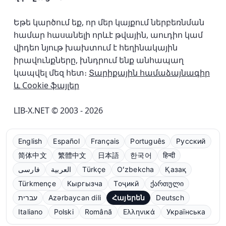
Եթե կարծում եք, որ մեր կայքում ներբեռնման
համար հասանելի որևէ թվային, աուդիո կամ
վիդեո նյութ խախտում է հեղինակային
իրավունքները, խնդրում ենք անհապաղ
կապվել մեզ հետ։
Տարիքային համաձայնագիր
և Cookie ֆայլեր
LIB-X.NET © 2003 - 2026
English
Español
Français
Português
Русский
简体中文
繁體中文
日本語
한국어
हिन्दी
فارسی
العربية
Türkçe
Oʻzbekcha
Қазақ
Türkmençe
Кыргызча
Тоҷикӣ
ქართული
עברית
Azərbaycan dili
Հայերեն
Deutsch
Italiano
Polski
Română
Ελληνικά
Українська