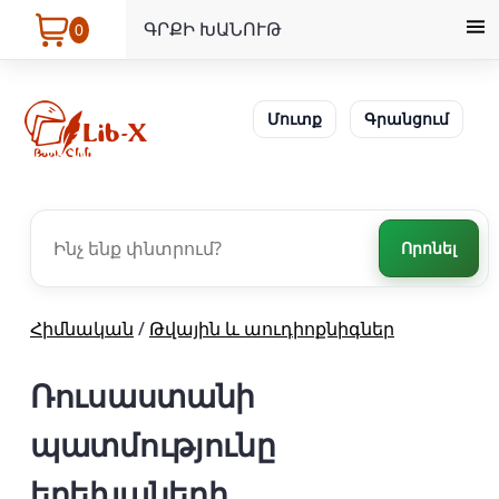
ԳՐՔԻ ԽԱՆՈՒԹ
0
Մուտք
Գրանցում
Որոնել
Հիմնական
/
Թվային և աուդիոքնիգներ
Ռուսաստանի
պատմությունը
երեխաների