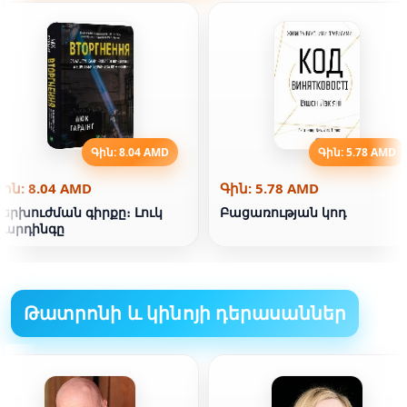
Գին: 8.04 AMD
Գին: 5.78 AMD
Գին: 8.04 AMD
Գին: 5.78 AMD
Ներխուժման գիրքը։ Լուկ
Բացառության կոդ
Գարդինգը
Թատրոնի և կինոյի դերասաններ