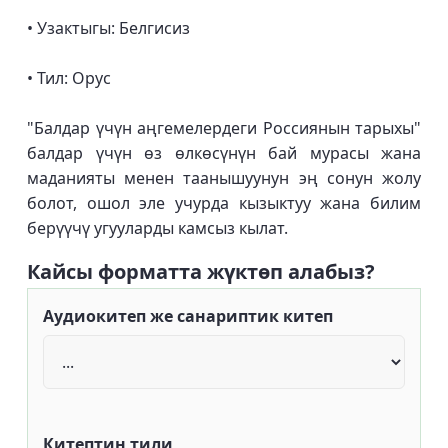
• Узактыгы: Белгисиз
• Тил: Орус
"Балдар үчүн аңгемелердеги Россиянын тарыхы"
балдар үчүн өз өлкөсүнүн бай мурасы жана
маданияты менен таанышуунун эң сонун жолу
болот, ошол эле учурда кызыктуу жана билим
берүүчү угууларды камсыз кылат.
Кайсы форматта жүктөп алабыз?
Аудиокитеп же санариптик китеп
Китептин тили