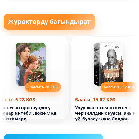
Жүрөктөрдү багындырат
Баасы: 6.28 KGS
Баасы: 15.07 KGS
Баасы: 6.28 KGS
Баасы: 15.07 KGS
Асан-үсөн өрөөнүндөгү
Улуу жана төмөн китеп.
Балдар китеби Люси-Мод
Черчиллдин окуясы, анын
Монтгомери
үй-бүлөсү жана Лондон
блиц учурунда каршылык