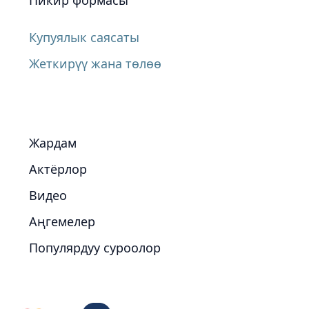
Пикир формасы
Купуялык саясаты
Жеткирүү жана төлөө
Жардам
Актёрлор
Видео
Аңгемелер
Популярдуу суроолор