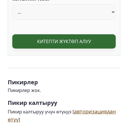
КИТЕПТИ ЖҮКТӨП АЛУУ
Пикирлер
Пикирлер жок.
Пикир калтыруу
авторизациядан
Пикир калтыруу үчүн өтүңүз [
өтүү
]