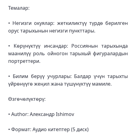
Темалар:
• Негизги окуялар: жеткиликтүү түрдө берилген
орус тарыхынын негизги пункттары.
• Көрүнүктүү инсандар: Россиянын тарыхында
маанилүү роль ойногон тарыхый фигуралардын
портреттери.
• Билим берүү учурлары: Балдар үчүн тарыхты
үйрөнүүгө жеңил жана түшүнүктүү мамиле.
Өзгөчөлүктөрү:
• Author: Александр Ishimov
• Формат: Аудио китептер (5 диск)