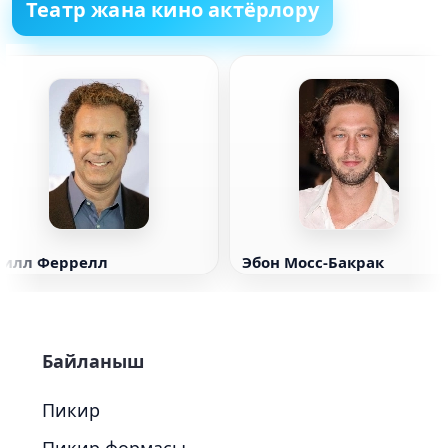
Театр жана кино актёрлору
Уилл Феррелл
Эбон Мосс-Бакрак
Байланыш
Пикир