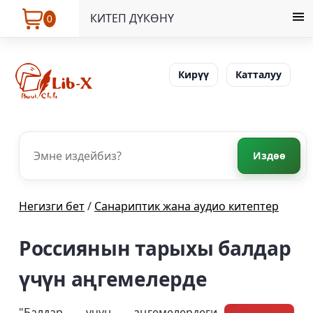
КИТЕП ДҮКӨНҮ
0
Кирүү
Катталуу
Издөө
Негизги бет
/
Санариптик жана аудио китептер
Россиянын тарыхы балдар
үчүн аңгемелерде
"Балдар үчүн аңгемелердеги