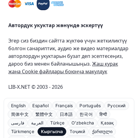
Автордук укуктар жөнүндө эскертүү
Эгер сиз биздин сайтта жүктөө үчүн жеткиликтүү
болгон санариптик, аудио же видео материалдар
авторлордун укуктарын бузат деп эсептесеңиз,
дароо биз менен байланышыңыз.
Жаш курак
жана Cookie файлдары боюнча макулдук
LIB-X.NET © 2003 - 2026
English
Español
Français
Português
Русский
简体中文
繁體中文
日本語
한국어
हिन्दी
فارسی
العربية
Türkçe
Oʻzbekcha
Қазақ
Türkmençe
Кыргызча
Тоҷикӣ
ქართული