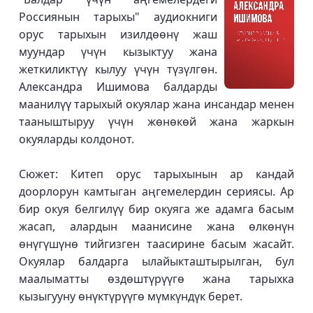
Россиянын тарыхы" аудиокниги
орус тарыхын изилдөөнү жаш
муундар үчүн кызыктуу жана
жеткиликтүү кылуу үчүн түзүлгөн.
Александра Ишимова балдарды
маанилүү тарыхый окуялар жана инсандар менен
тааныштыруу үчүн жөнөкөй жана жаркын
окуяларды колдонот.
Сюжет: Китеп орус тарыхынын ар кандай
доорлорун камтыган аңгемелердин сериясы. Ар
бир окуя белгилүү бир окуяга же адамга басым
жасап, алардын маанисине жана өлкөнүн
өнүгүшүнө тийгизген таасирине басым жасайт.
Окуялар балдарга ылайыкташтырылган, бул
маалыматты өздөштүрүүгө жана тарыхка
кызыгууну өнүктүрүүгө мүмкүндүк берет.