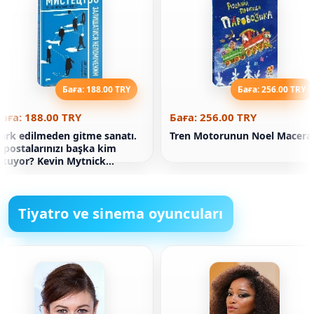
Баға: 188.00 TRY
Баға: 256.00 TRY
аға: 188.00 TRY
Баға: 256.00 TRY
ark edilmeden gitme sanatı.
Tren Motorunun Noel Macera
-postalarınızı başka kim
kuyor? Kevin Mytnick
arafından
Tiyatro ve sinema oyuncuları