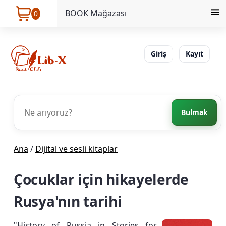
BOOK Mağazası
0
Giriş
Kayıt
Bulmak
Ana
/
Dijital ve sesli kitaplar
Çocuklar için hikayelerde
Rusya'nın tarihi
"History of Russia in Stories for