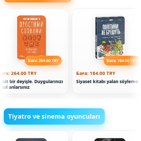
Баға: 264.00 TRY
Баға: 184.00 TRY
аға: 264.00 TRY
Баға: 184.00 TRY
asit bir deyişle. Duygularınızı
Siyaset kitabı yalan söylemez
asıl anlarsınız
Tiyatro ve sinema oyuncuları