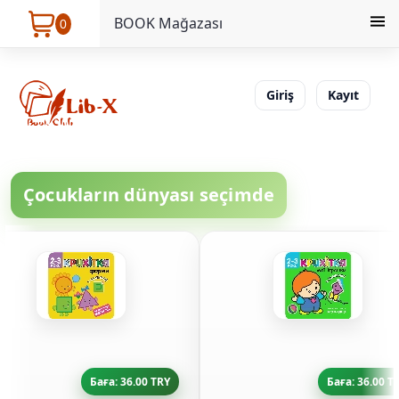
BOOK Mağazası
0
Giriş
Kayıt
Çocukların dünyası seçimde
Баға: 36.00 TRY
Баға: 36.00 T