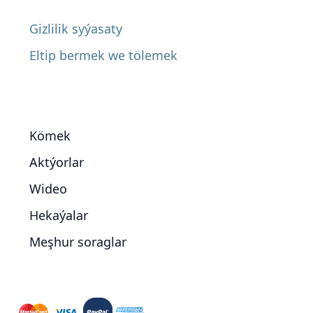
Gizlilik syýasaty
Eltip bermek we tölemek
Kömek
Aktýorlar
Wideo
Hekaýalar
Meşhur soraglar