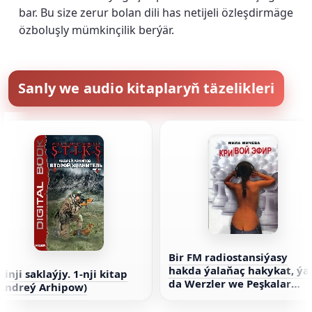
bar. Bu size zerur bolan dili has netijeli özleşdirmäge
özboluşly mümkinçilik berýär.
Sanly we audio kitaplaryň täzelikleri
Bir FM radiostansiýasy
hakda ýalaňaç hakykat, ýa
kinji saklaýjy. 1-nji kitap
da Werzler we Peşkalar
(Andreý Arhipow)
hakda hekaýa - Mila Miçew