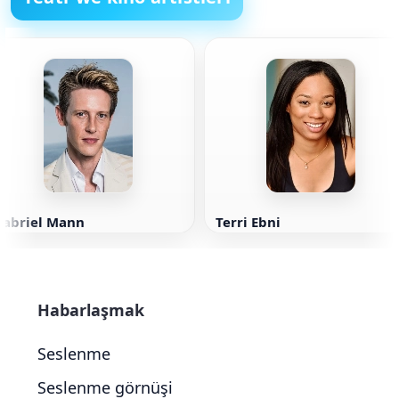
Gabriel Mann
Terri Ebni
Habarlaşmak
Seslenme
Seslenme görnüşi