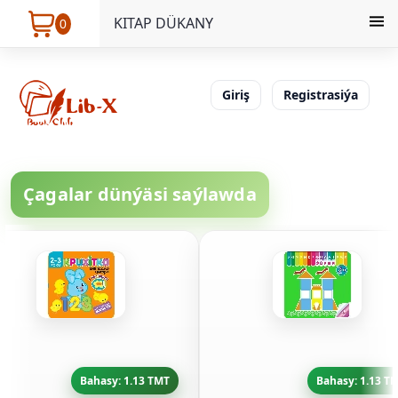
KITAP DÜKANY
0
Giriş
Registrasiýa
Çagalar dünýäsi saýlawda
Bahasy: 1.13 TMT
Bahasy: 1.13 T