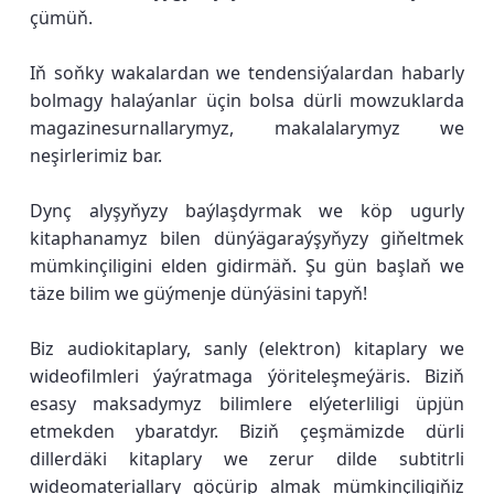
çümüň.
Iň soňky wakalardan we tendensiýalardan habarly
bolmagy halaýanlar üçin bolsa dürli mowzuklarda
magazinesurnallarymyz, makalalarymyz we
neşirlerimiz bar.
Dynç alyşyňyzy baýlaşdyrmak we köp ugurly
kitaphanamyz bilen dünýägaraýşyňyzy giňeltmek
mümkinçiligini elden gidirmäň. Şu gün başlaň we
täze bilim we güýmenje dünýäsini tapyň!
Biz audiokitaplary, sanly (elektron) kitaplary we
wideofilmleri ýaýratmaga ýöriteleşmeýäris. Biziň
esasy maksadymyz bilimlere elýeterliligi üpjün
etmekden ybaratdyr. Biziň çeşmämizde dürli
dillerdäki kitaplary we zerur dilde subtitrli
wideomateriallary göçürip almak mümkinçiligiňiz