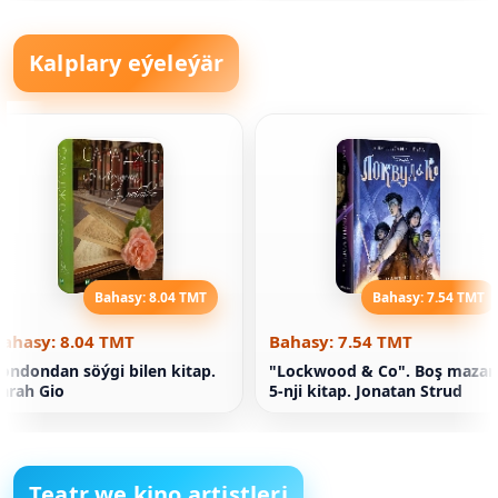
Kalplary eýeleýär
Bahasy: 8.04 TMT
Bahasy: 7.54 TMT
Bahasy: 8.04 TMT
Bahasy: 7.54 TMT
ondondan söýgi bilen kitap.
"Lockwood & Co". Boş mazar.
arah Gio
5-nji kitap. Jonatan Strud
Teatr we kino artistleri