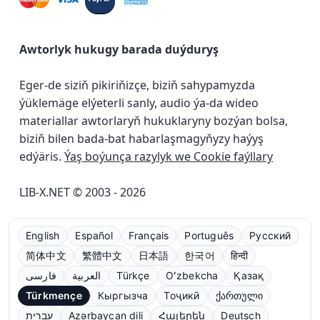
Awtorlyk hukugy barada duýduryş
Eger-de siziň pikiriňizçe, biziň sahypamyzda
ýüklemäge elýeterli sanly, audio ýa-da wideo
materiallar awtorlaryň hukuklaryny bozýan bolsa,
biziň bilen bada-bat habarlaşmagyňyzy haýyş
edýäris.
Ýaş boýunça razylyk we Cookie faýllary
LIB-X.NET © 2003 - 2026
English
Español
Français
Português
Русский
简体中文
繁體中文
日本語
한국어
हिन्दी
فارسی
العربية
Türkçe
Oʻzbekcha
Қазақ
Türkmençe
Кыргызча
Тоҷикӣ
ქართული
עברית
Azərbaycan dili
Հայերեն
Deutsch