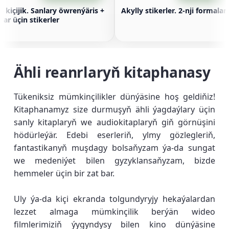
p kiçijik. Sanlary öwrenýäris +
Akylly stikerler. 2-nji formalar
lar üçin stikerler
Ähli reanrlaryň kitaphanasy
Tükeniksiz mümkinçilikler dünýäsine hoş geldiňiz!
Kitaphanamyz size durmuşyň ähli ýagdaýlary üçin
sanly kitaplaryň we audiokitaplaryň giň görnüşini
hödürleýär. Edebi eserleriň, ylmy gözlegleriň,
fantastikanyň muşdagy bolsaňyzam ýa-da sungat
we medeniýet bilen gyzyklansaňyzam, bizde
hemmeler üçin bir zat bar.
Uly ýa-da kiçi ekranda tolgundyryjy hekaýalardan
lezzet almaga mümkinçilik berýän wideo
filmlerimiziň ýygyndysy bilen kino dünýäsine