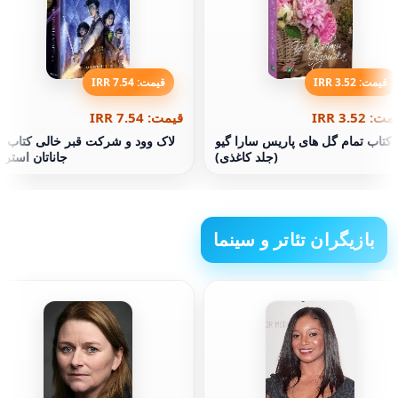
قیمت: 3.52 IRR
قیمت: 7.54 IRR
ت: 3.52 IRR
قیمت: 7.54 IRR
کتاب تمام گل های پاریس سارا گیو
(جلد کاغذی)
جاناتان استرو
بازیگران تئاتر و سینما