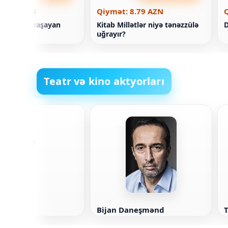
 6.28 AZN
Qiymət: 8.79 AZN
dahalarla yaşayan
Kitab Millətlər niyə tənəzzülə
D
uğrayır?
Teatr və kino aktyorları
e Bankole
Bijan Daneşmənd
T