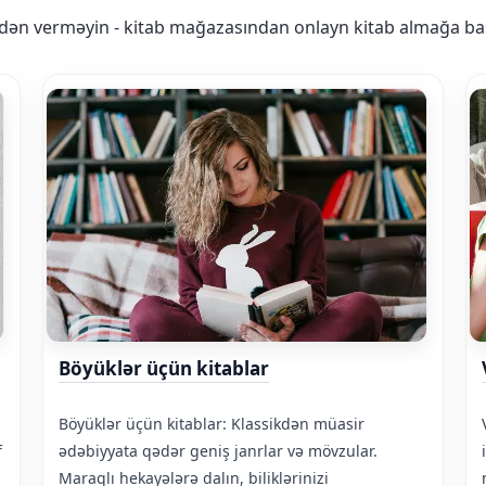
ldən verməyin - kitab mağazasından onlayn kitab almağa baş
Böyüklər üçün kitablar
Böyüklər üçün kitablar: Klassikdən müasir
f
ədəbiyyata qədər geniş janrlar və mövzular.
Maraqlı hekayələrə dalın, biliklərinizi