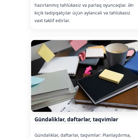
hazırlanmış təhlükəsiz və parlaq oyuncaqlar. Ən
kiçik tədqiqatçılar üçün əyləncəli və təhlükəsiz
vaxt təklif edirlər.
Gündəliklər, dəftərlər, təqvimlər
Gündəliklər, dəftərlər, təqvimlər: Planlaşdırma,