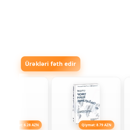
Ürəkləri fəth edir
Qiymət: 6.28 AZN
Qiymət: 8.79 AZN