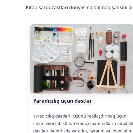
Kitab sərgüzəştləri dünyasına dalmaq şansını ə
Yaradıcılıq üçün dəstlər
Yaradıcılıq dəstləri: Özünü reallaşdırmaq üçün
ilham verici dəstlər. Yaradıcı materialların müxtəli
dəstləri ilə birlikdə yaradın, öyrənin və ilham alın.