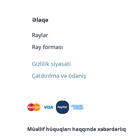
Əlaqə
Rəylər
Rəy forması
Gizlilik siyasəti
Çatdırılma və ödəniş
Müəllif hüquqları haqqında xəbərdarlıq