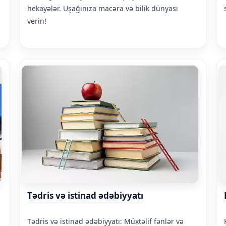
hekayələr. Uşağınıza macəra və bilik dünyası
verin!
Tədris və istinad ədəbiyyatı
Tədris və istinad ədəbiyyatı: Müxtəlif fənlər və