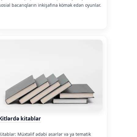
sosial bacarıqların inkişafına kömək edən oyunlar.
Kitlərdə kitablar
Kitablar: Müxtəlif ədəbi əsərlər və ya tematik