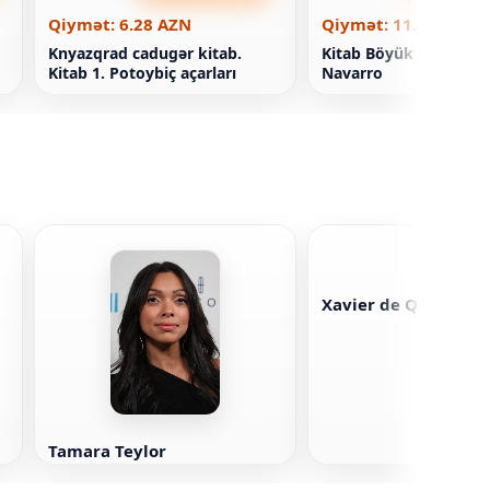
Qiymət: 6.28 AZN
Qiymət: 11.30 AZN
Knyazqrad cadugər kitab.
Kitab Böyük araşdırma
Kitab 1. Potoybiç açarları
Navarro
Xavier de Quzman
Tamara Teylor