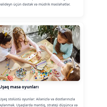
valideyn üçün dəstək və müdrik məsləhətlər.
Uşaq masa oyunları
Uşaq stolüstü oyunlar: Ailənizlə və dostlarınızla
əylənmək. Uşaqlarda məntiq, strateji düşüncə və