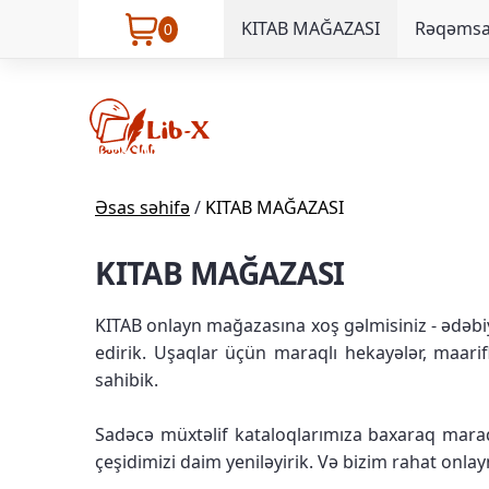
KITAB MAĞAZASI
Rəqəmsal
0
Əsas səhifə
/
KITAB MAĞAZASI
KITAB MAĞAZASI
KITAB onlayn mağazasına xoş gəlmisiniz - ədəbiy
edirik. Uşaqlar üçün maraqlı hekayələr, maarif
sahibik.
Sadəcə müxtəlif kataloqlarımıza baxaraq maraq
çeşidimizi daim yeniləyirik. Və bizim rahat onlayn 