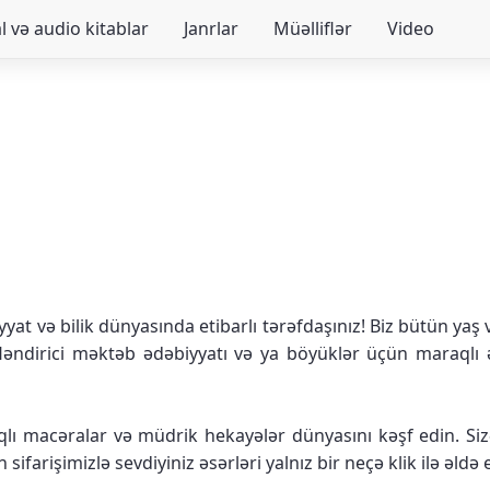
 və audio kitablar
Janrlar
Müəlliflər
Video
yat və bilik dünyasında etibarlı tərəfdaşınız! Biz bütün yaş
ləndirici məktəb ədəbiyyatı və ya böyüklər üçün maraqlı əs
lı macəralar və müdrik hekayələr dünyasını kəşf edin. Sizə
sifarişimizlə sevdiyiniz əsərləri yalnız bir neçə klik ilə əldə 