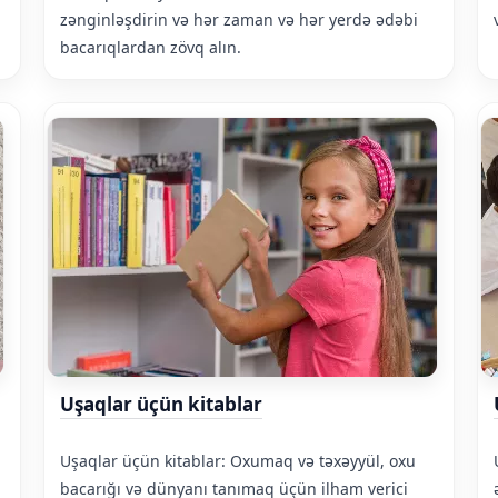
zənginləşdirin və hər zaman və hər yerdə ədəbi
bacarıqlardan zövq alın.
Uşaqlar üçün kitablar
Uşaqlar üçün kitablar: Oxumaq və təxəyyül, oxu
bacarığı və dünyanı tanımaq üçün ilham verici