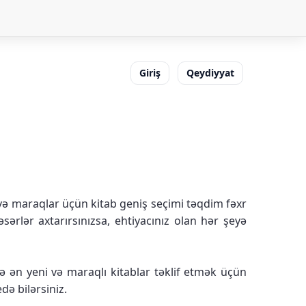
Giriş
Qeydiyyat
 və maraqlar üçün kitab geniş seçimi təqdim fəxr
ərlər axtarırsınızsa, ehtiyacınız olan hər şeyə
 ən yeni və maraqlı kitablar təklif etmək üçün
edə bilərsiniz.