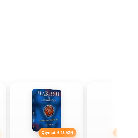
Qiymət: 6.28 AZN
Qiymət: 11