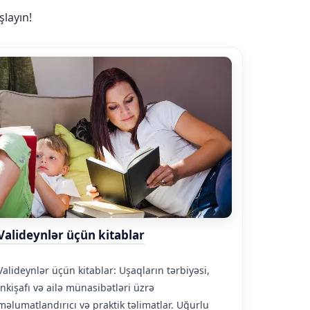
layın!
Valideynlər üçün kitablar
Valideynlər üçün kitablar: Uşaqların tərbiyəsi,
inkişafı və ailə münasibətləri üzrə
məlumatlandırıcı və praktik təlimatlar. Uğurlu