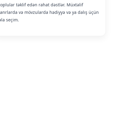
toplular təklif edən rahat dəstlər. Müxtəlif
janrlarda və mövzularda hədiyyə və ya dalış üçün
əla seçim.