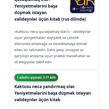
Yeniyetmələrini başa
düşmək istəyən
valideynlər üçün kitab (rus dilində)
«Kaktusu necə qucaqlamaq olar?» - valideynlər
üçün yeniyetmələri dəyişiklik və çətinlik
dövründə anlamağa və dəstəkləməyə kömək
edən bir təlimatdır. Daha yaxşı ünsiyyət və
qarşılıqlı anlaşma üçün praktik məsləhətlər və
strategiyalar təklif edir.
1 ədədin qiyməti: 3.77 AZN
Kaktusu necə yandırmaq olar.
Yeniyetmələrini başa düşmək istəyən
valideynlər üçün kitab