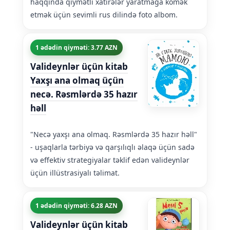
haqqında qiymətli xatirələr yaratmağa kömək
etmək üçün sevimli rus dilində foto albom.
1 ədədin qiyməti: 3.77 AZN
Valideynlər üçün kitab
Yaxşı ana olmaq üçün
necə. Rəsmlərdə 35 hazır
həll
"Necə yaxşı ana olmaq. Rəsmlərdə 35 hazır həll"
- uşaqlarla tərbiyə və qarşılıqlı əlaqə üçün sadə
və effektiv strategiyalar təklif edən valideynlər
üçün illüstrasiyalı təlimat.
1 ədədin qiyməti: 6.28 AZN
Valideynlər üçün kitab