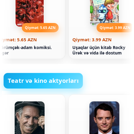
Qiymət: 5.65 AZN
Qiymət: 3.99 AZN
Qiymət: 5.65 AZN
Qiymət: 3.99 AZN
Hörümçək-adam komiksi.
Uşaqlar üçün kitab Rocky
igər
Ürək və vida ilə dostum
Teatr və kino aktyorları