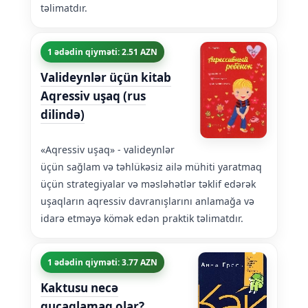
təlimatdır.
1 ədədin qiyməti: 2.51 AZN
Valideynlər üçün kitab
Aqressiv uşaq (rus
dilində)
«Aqressiv uşaq» - valideynlər
üçün sağlam və təhlükəsiz ailə mühiti yaratmaq
üçün strategiyalar və məsləhətlər təklif edərək
uşaqların aqressiv davranışlarını anlamağa və
idarə etməyə kömək edən praktik təlimatdır.
1 ədədin qiyməti: 3.77 AZN
Kaktusu necə
qucaqlamaq olar?