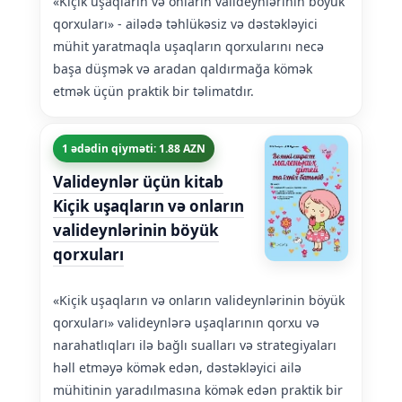
«Kiçik uşaqların və onların valideynlərinin böyük
qorxuları» - ailədə təhlükəsiz və dəstəkləyici
mühit yaratmaqla uşaqların qorxularını necə
başa düşmək və aradan qaldırmağa kömək
etmək üçün praktik bir təlimatdır.
1 ədədin qiyməti: 1.88 AZN
Valideynlər üçün kitab
Kiçik uşaqların və onların
valideynlərinin böyük
qorxuları
«Kiçik uşaqların və onların valideynlərinin böyük
qorxuları» valideynlərə uşaqlarının qorxu və
narahatlıqları ilə bağlı sualları və strategiyaları
həll etməyə kömək edən, dəstəkləyici ailə
mühitinin yaradılmasına kömək edən praktik bir