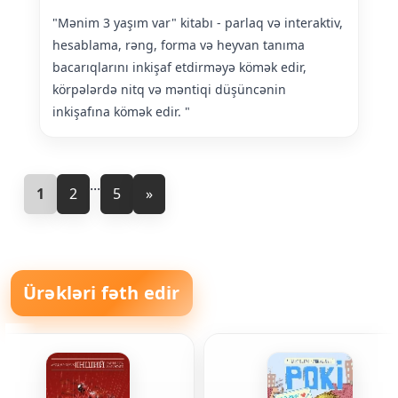
"Mənim 3 yaşım var" kitabı - parlaq və interaktiv,
hesablama, rəng, forma və heyvan tanıma
bacarıqlarını inkişaf etdirməyə kömək edir,
körpələrdə nitq və məntiqi düşüncənin
inkişafına kömək edir. "
...
1
2
5
»
Ürəkləri fəth edir