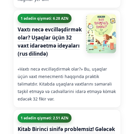
1 ədədin qiyməti: 6.28 AZN
Vaxtı necə evcilləşdirmək
olar? Uşaqlar üçün 32
vaxt idarəetmə ideyaları
(rus dilində)
«Vaxtı necə evcilləşdirmək olar?» Bu, uşaqlar
üçün vaxt menecmenti haqqında praktik
təlimatdır. Kitabda uşaqlara vaxtlarını səmərəli
təşkil etməyə və cədvəllərini idarə etməyə kömək
edəcək 32 fikir var.
1 ədədin qiyməti: 2.51 AZN
Kitab Birinci sinifə problemsiz! Gələcək