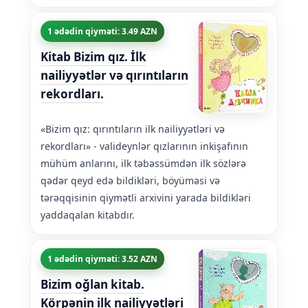
1 ədədin qiyməti: 3.49 AZN
Kitab Bizim qız. İlk
nailiyyətlər və qırıntıların
rekordları.
«Bizim qız: qırıntıların ilk nailiyyətləri və
rekordları» - valideynlər qızlarının inkişafının
mühüm anlarını, ilk təbəssümdən ilk sözlərə
qədər qeyd edə bildikləri, böyüməsi və
tərəqqisinin qiymətli arxivini yarada bildikləri
yaddaqalan kitabdır.
1 ədədin qiyməti: 3.52 AZN
Bizim oğlan kitab.
Körpənin ilk nailiyyətləri