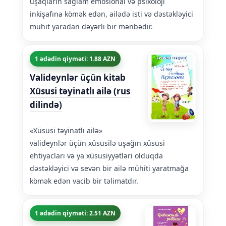
uşaqların sağlam emosional və psixoloji
inkişafına kömək edən, ailədə isti və dəstəkləyici
mühit yaradan dəyərli bir mənbədir.
1 ədədin qiyməti: 1.88 AZN
Valideynlər üçün kitab
Xüsusi təyinatlı ailə (rus
dilində)
«Xüsusi təyinatlı ailə»
valideynlər üçün xüsusilə uşağın xüsusi
ehtiyacları və ya xüsusiyyətləri olduqda
dəstəkləyici və sevən bir ailə mühiti yaratmağa
kömək edən vacib bir təlimatdır.
1 ədədin qiyməti: 2.51 AZN