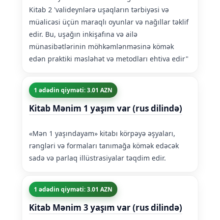
Kitab 2 'valideynlərə uşaqların tərbiyəsi və
müalicəsi üçün maraqlı oyunlar və nağıllar təklif
edir. Bu, uşağın inkişafına və ailə
münasibətlərinin möhkəmlənməsinə kömək
edən praktiki məsləhət və metodları ehtiva edir"
1 ədədin qiyməti: 3.01 AZN
Kitab Mənim 1 yaşım var (rus dilində)
«Mən 1 yaşındayam» kitabı körpəyə əşyaları,
rəngləri və formaları tanımağa kömək edəcək
sadə və parlaq illüstrasiyalar təqdim edir.
1 ədədin qiyməti: 3.01 AZN
Kitab Mənim 3 yaşım var (rus dilində)