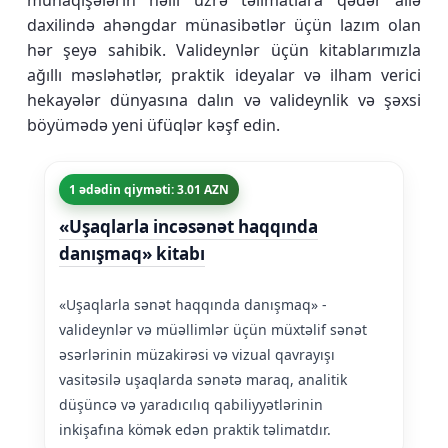
münaqişələrin həlli üzrə təlimatlara qədər ailə
daxilində ahəngdar münasibətlər üçün lazım olan
hər şeyə sahibik. Valideynlər üçün kitablarımızla
ağıllı məsləhətlər, praktik ideyalar və ilham verici
hekayələr dünyasına dalın və valideynlik və şəxsi
böyümədə yeni üfüqlər kəşf edin.
1 ədədin qiyməti: 3.01 AZN
«Uşaqlarla incəsənət haqqında
danışmaq» kitabı
«Uşaqlarla sənət haqqında danışmaq» -
valideynlər və müəllimlər üçün müxtəlif sənət
əsərlərinin müzakirəsi və vizual qavrayışı
vasitəsilə uşaqlarda sənətə maraq, analitik
düşüncə və yaradıcılıq qabiliyyətlərinin
inkişafına kömək edən praktik təlimatdır.