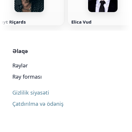
eyt Riçards
Elica Vud
Əlaqə
Rəylər
Rəy forması
Gizlilik siyasəti
Çatdırılma və ödəniş