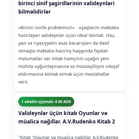
birinci sinif şagirdlərinin valideynləri
bilməlidirlər
«Birinci sinifə problemsiz!» - uşaqlarını məktəbə
hazırlayan valideynlər üçün ideal təlimat. Oxu,
yazı və riyaziyyatın əsas bacarıqları da daxil
olmaqla məktəbə hazırlıq haqqında faydalı
məlumatlar var. Kitab həmçinin uşağın yeni
mühitə uyğunlaşmasına və müstəqilliyini inkişaf
etdirməsinə kömək etmək üçün məsləhətlər
verir.
1 ədədin qiyməti: 4.40 AZN
Valideynlər üçün kitab Oyunlar və
müalicə nağıllar. A.V.Rudenko Kitab 2
"Kitab 'Oyunlar və müalicə nağıllar. A.V.Rudenko