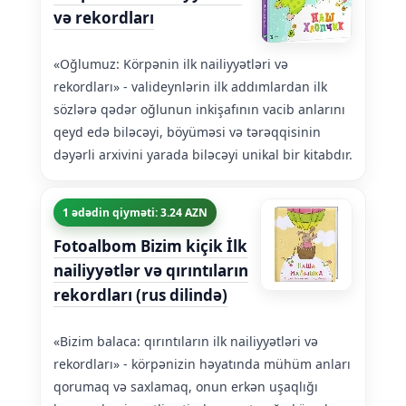
və rekordları
«Oğlumuz: Körpənin ilk nailiyyətləri və
rekordları» - valideynlərin ilk addımlardan ilk
sözlərə qədər oğlunun inkişafının vacib anlarını
qeyd edə biləcəyi, böyüməsi və tərəqqisinin
dəyərli arxivini yarada biləcəyi unikal bir kitabdır.
1 ədədin qiyməti: 3.24 AZN
Fotoalbom Bizim kiçik İlk
nailiyyətlər və qırıntıların
rekordları (rus dilində)
«Bizim balaca: qırıntıların ilk nailiyyətləri və
rekordları» - körpənizin həyatında mühüm anları
qorumaq və saxlamaq, onun erkən uşaqlığı