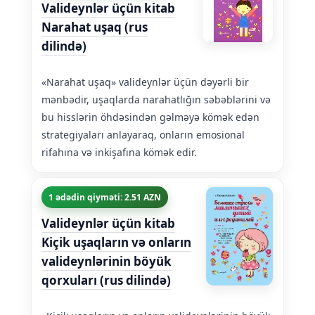
Valideynlər üçün kitab
Narahat uşaq (rus
dilində)
«Narahat uşaq» valideynlər üçün dəyərli bir
mənbədir, uşaqlarda narahatlığın səbəblərini və
bu hisslərin öhdəsindən gəlməyə kömək edən
strategiyaları anlayaraq, onların emosional
rifahına və inkişafına kömək edir.
1 ədədin qiyməti: 2.51 AZN
Valideynlər üçün kitab
Kiçik uşaqların və onların
valideynlərinin böyük
qorxuları (rus dilində)