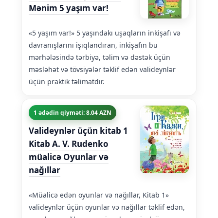
Mənim 5 yaşım var!
«5 yaşım var!» 5 yaşındakı uşaqların inkişafı və
davranışlarını işıqlandıran, inkişafın bu
mərhələsində tərbiyə, təlim və dəstək üçün
məsləhət və tövsiyələr təklif edən valideynlər
üçün praktik təlimatdır.
1 ədədin qiyməti: 8.04 AZN
Valideynlər üçün kitab 1
Kitab A. V. Rudenko
müalicə Oyunlar və
nağıllar
«Müalicə edən oyunlar və nağıllar, Kitab 1»
valideynlər üçün oyunlar və nağıllar təklif edən,