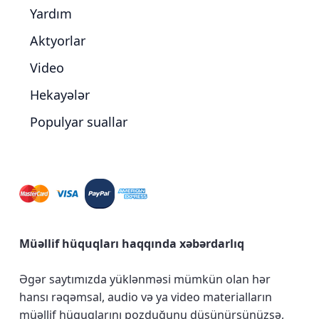
Yardım
Aktyorlar
Video
Hekayələr
Populyar suallar
Müəllif hüquqları haqqında xəbərdarlıq
Əgər saytımızda yüklənməsi mümkün olan hər
hansı rəqəmsal, audio və ya video materialların
müəllif hüquqlarını pozduğunu düşünürsünüzsə,