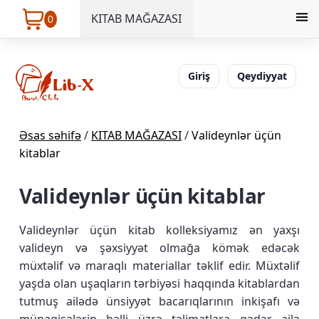
KITAB MAĞAZASI
0
Giriş
Qeydiyyat
Əsas səhifə
/
KITAB MAĞAZASI
/
Valideynlər üçün
kitablar
Valideynlər üçün kitablar
Valideynlər üçün kitab kolleksiyamız ən yaxşı
valideyn və şəxsiyyət olmağa kömək edəcək
müxtəlif və maraqlı materiallar təklif edir. Müxtəlif
yaşda olan uşaqların tərbiyəsi haqqında kitablardan
tutmuş ailədə ünsiyyət bacarıqlarının inkişafı və