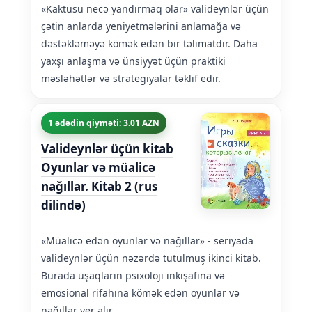
«Kaktusu necə yandırmaq olar» valideynlər üçün
çətin anlarda yeniyetmələrini anlamağa və
dəstəkləməyə kömək edən bir təlimatdır. Daha
yaxşı anlaşma və ünsiyyət üçün praktiki
məsləhətlər və strategiyalar təklif edir.
1 ədədin qiyməti: 3.01 AZN
Valideynlər üçün kitab
Oyunlar və müalicə
nağıllar. Kitab 2 (rus
dilində)
«Müalicə edən oyunlar və nağıllar» - seriyada
valideynlər üçün nəzərdə tutulmuş ikinci kitab.
Burada uşaqların psixoloji inkişafına və
emosional rifahına kömək edən oyunlar və
nağıllar yer alır.