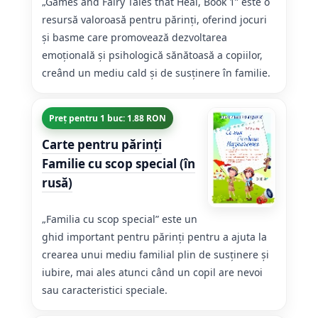
„Games and Fairy Tales that Heal, Book 1” este o
resursă valoroasă pentru părinți, oferind jocuri
și basme care promovează dezvoltarea
emoțională și psihologică sănătoasă a copiilor,
creând un mediu cald și de susținere în familie.
Preț pentru 1 buc: 1.88 RON
Carte pentru părinți
Familie cu scop special (în
rusă)
„Familia cu scop special” este un
ghid important pentru părinți pentru a ajuta la
crearea unui mediu familial plin de susținere și
iubire, mai ales atunci când un copil are nevoi
sau caracteristici speciale.