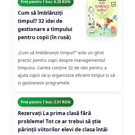
Preț pentru 1 buc: 6.28 RON
Cum să îmblânziți
timpul? 32 idei de
gestionare a timpului
pentru copii (în rusă)
„Cum să îmblânzești timpul?” este un ghid
practic pentru copii despre managementul
timpului. Cartea conține 32 de idei pentru a
ajuta copiii să-și organizeze eficient timpul și să-
și gestioneze programele.
Preț pentru 1 buc: 2.51 RON
Rezervați La prima clasă fără
probleme! Tot ce ar trebui să știe
părinții viitorilor elevi de clasa întâi