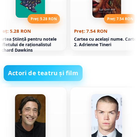
Preț: 5.28 RON
Preț: 7.54 RON
reț: 5.28 RON
Preț: 7.54 RON
artea Știință pentru notele
Cartea cu acelaşi nume. Carte
ufletului de raționalistul
2. Adrienne Tineri
ichard Dawkins
Actori de teatru și film