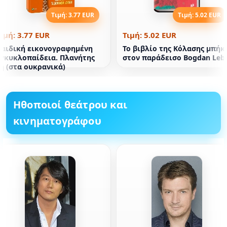
Τιμή: 3.77 EUR
Τιμή: 5.02 EUR
ιμή: 3.77 EUR
Τιμή: 5.02 EUR
Παιδική εικονογραφημένη
Το βιβλίο της Κόλασης μπήκ
εγκυκλοπαίδεια. Πλανήτης
στον παράδεισο Bogdan Lebl
η (στα ουκρανικά)
Ηθοποιοί θεάτρου και
κινηματογράφου