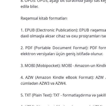
8. OPUS: OPUS, aşağı bit sürətində yaxşı səs key
edilə bilər.
Rəqəmsal kitab formatları
1. EPUB (Electronic Publication): EPUB rəqəmsal
daxil olmaqla əksər cihaz və oxu proqramları tə
2. PDF (Portable Document Format): PDF format
elektron versiyaları üçün geniş istifadə olunur.
3. MOBI (Mobipocket): MOBI - Amazon-un Kindle ci
4. AZW (Amazon Kindle eBook Format): AZW Ama
cümlədən AZW3 və AZW4.
5. TXT (Plain Text): TXT - formatlaşdırma və şəki