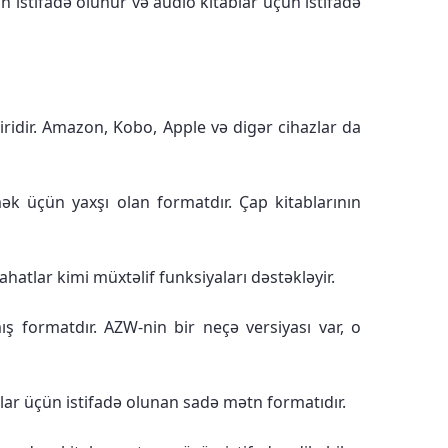
n istifadə olunur və audio kitablar üçün istifadə
iridir. Amazon, Kobo, Apple və digər cihazlar da
ək üçün yaxşı olan formatdır. Çap kitablarının
hatlar kimi müxtəlif funksiyaları dəstəkləyir.
 formatdır. AZW-nin bir neçə versiyası var, o
ablar üçün istifadə olunan sadə mətn formatıdır.