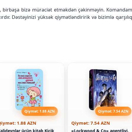
a, birbaşa bizə müraciət etməkdən çəkinməyin. Komandamı
ır. Dəstəyinizi yüksək qiymətləndiririk və bizimlə qarşıl
Qiymət: 1.88 AZN
Qiymət: 7.54 AZN
Qiymət: 1.88 AZN
Qiymət: 7.54 AZN
alideynlər üçün kitab Kiçik
«Lockwood & Co» agentliyi.