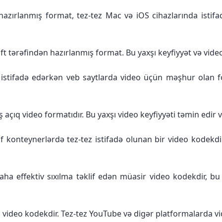
zırlanmış format, tez-tez Mac və iOS cihazlarında istifad
ərəfindən hazırlanmış format. Bu yaxşı keyfiyyət və video 
h istifadə edərkən veb saytlarda video üçün məşhur olan f
çıq video formatıdır. Bu yaxşı video keyfiyyəti təmin edir
konteynerlərdə tez-tez istifadə olunan bir video kodekdir.
ha effektiv sıxılma təklif edən müasir video kodekdir, bu
 video kodekdir. Tez-tez YouTube və digər platformalarda vi