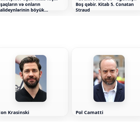
şaqların və onların
Boş qəbir. Kitab 5. Conatan
alideynlərinin böyük
Straud
orxuları
on Krasinski
Pol Camatti