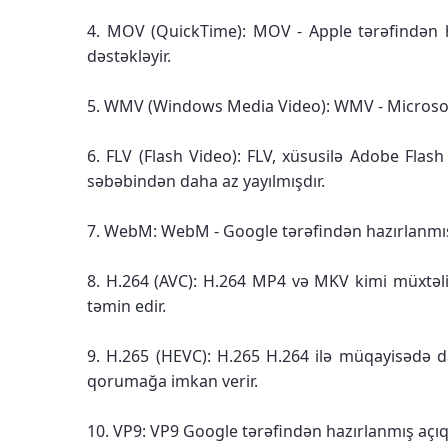
4. MOV (QuickTime): MOV - Apple tərəfindən ha
dəstəkləyir.
5. WMV (Windows Media Video): WMV - Microsoft t
6. FLV (Flash Video): FLV, xüsusilə Adobe Flas
səbəbindən daha az yayılmışdır.
7. WebM: WebM - Google tərəfindən hazırlanmış a
8. H.264 (AVC): H.264 MP4 və MKV kimi müxtəlif 
təmin edir.
9. H.265 (HEVC): H.265 H.264 ilə müqayisədə da
qorumağa imkan verir.
10. VP9: VP9 Google tərəfindən hazırlanmış açıq