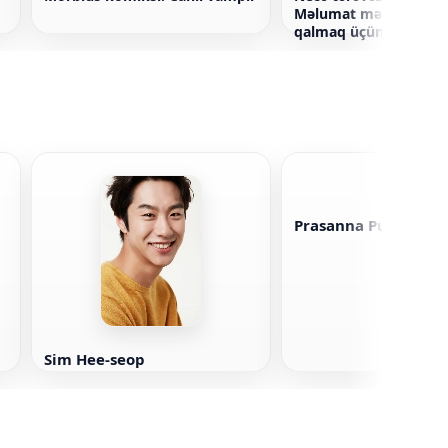
Məlumat məkanında 
qalmaq üçün təlimat
Prasanna Puvanara
Sim Hee-seop