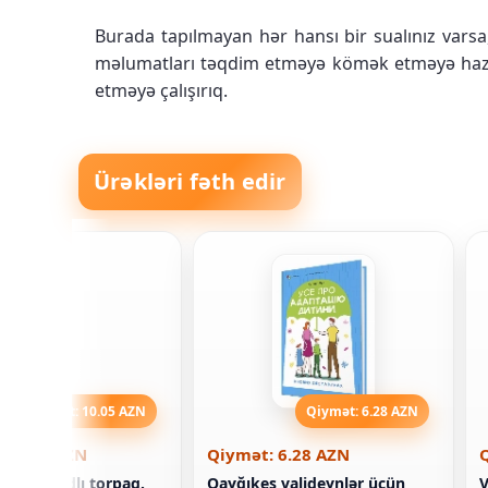
Burada tapılmayan hər hansı bir sualınız vars
məlumatları təqdim etməyə kömək etməyə hazırd
etməyə çalışırıq.
Ürəkləri fəth edir
Qiymət: 10.05 AZN
Qiymət: 6.28 AZN
 10.05 AZN
Qiymət: 6.28 AZN
ala. Qanadlı torpaq.
Qayğıkeş valideynlər üçün
V