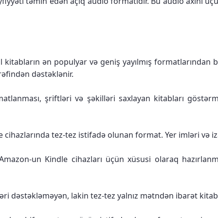
fiyyəti təmin edən açıq audio formatıdır. Bu audio axını üçü
 kitabların ən populyar və geniş yayılmış formatlarından b
rəfindən dəstəklənir.
lanması, şriftləri və şəkilləri saxlayan kitabları göstərm
hazlarında tez-tez istifadə olunan format. Yer imləri və iza
zon-un Kindle cihazları üçün xüsusi olaraq hazırlanmış
lləri dəstəkləməyən, lakin tez-tez yalnız mətndən ibarət kit