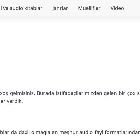
 və audio kitablar
Janrlar
Müəlliflər
Video
oş gəlmisiniz. Burada istifadəçilərimizdən gələn bir çox su
lar verdik.
ar da daxil olmaqla ən məşhur audio fayl formatlarından bi