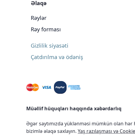
Əlaqə
Rəylər
Rəy forması
Gizlilik siyasəti
Çatdırılma və ödəniş
Müəllif hüquqları haqqında xəbərdarlıq
Əgər saytımızda yüklənməsi mümkün olan hər ha
bizimlə əlaqə saxlayın.
Yaş razılaşması və Cookie 