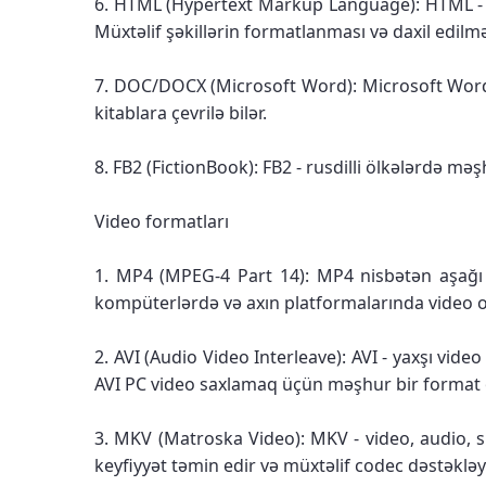
6. HTML (Hypertext Markup Language): HTML - v
Müxtəlif şəkillərin formatlanması və daxil edilmə
7. DOC/DOCX (Microsoft Word): Microsoft Word
kitablara çevrilə bilər.
8. FB2 (FictionBook): FB2 - rusdilli ölkələrdə m
Video formatları
1. MP4 (MPEG-4 Part 14): MP4 nisbətən aşağı f
kompüterlərdə və axın platformalarında video o
2. AVI (Audio Video Interleave): AVI - yaxşı vide
AVI PC video saxlamaq üçün məşhur bir format o
3. MKV (Matroska Video): MKV - video, audio, 
keyfiyyət təmin edir və müxtəlif codec dəstəkləyi