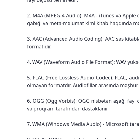
fayl ölçüsü təmin edir.
2. M4A (MPEG-4 Audio): M4A - iTunes və Apple ci
qabığı və meta-məlumat kimi kitab haqqında məl
3. AAC (Advanced Audio Coding): AAC səs kitabla
formatıdır.
4. WAV (Waveform Audio File Format): WAV yüksək 
5. FLAC (Free Lossless Audio Codec): FLAC, aud
olmayan formatdır. Audiofillər arasında məşhur
6. OGG (Ogg Vorbis): OGG nisbətən aşağı fayl 
və proqram tərəfindən dəstəklənir.
7. WMA (Windows Media Audio) - Microsoft tərə