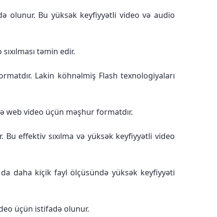
ə olunur. Bu yüksək keyfiyyətli video və audio
sıxılması təmin edir.
ormatdır. Lakin köhnəlmiş Flash texnologiyaları
 və web video üçün məşhur formatdır.
 Bu effektiv sıxılma və yüksək keyfiyyətli video
 da daha kiçik fayl ölçüsündə yüksək keyfiyyəti
deo üçün istifadə olunur.