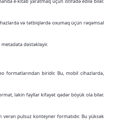
da e-kitab yaratmaq üçün istifadə edilə bilər.
ihazlarda və tətbiqlərdə oxumaq üçün rəqəmsal
ə metadata dəstəkləyir.
 formatlarından biridir. Bu, mobil cihazlarda,
rmat, lakin fayllar kifayət qədər böyük ola bilər.
n verən pulsuz konteyner formatıdır. Bu yüksək