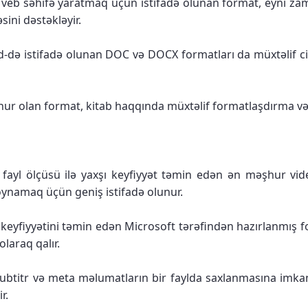
eb səhifə yaratmaq üçün istifadə olunan format, eyni zaman
sini dəstəkləyir.
-də istifadə olunan DOC və DOCX formatları da müxtəlif c
əşhur olan format, kitab haqqında müxtəlif formatlaşdırma v
ayl ölçüsü ilə yaxşı keyfiyyət təmin edən ən məşhur video
ynamaq üçün geniş istifadə olunur.
o keyfiyyətini təmin edən Microsoft tərəfindən hazırlanmış fo
laraq qalır.
subtitr və meta məlumatların bir faylda saxlanmasına imka
r.