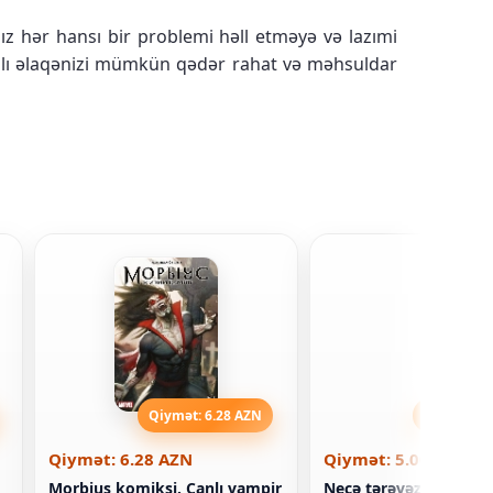
z hər hansı bir problemi həll etməyə və lazımi
ıqlı əlaqənizi mümkün qədər rahat və məhsuldar
Qiymət: 6.28 AZN
Qiymət: 5
Qiymət: 6.28 AZN
Qiymət: 5.00 AZN
Morbius komiksi. Canlı vampir
Necə tərəvəz olmaq de