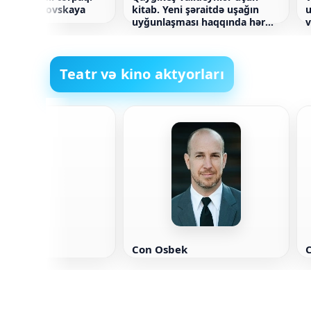
 İrina Qrabovskaya
kitab. Yeni şəraitdə uşağın
u
uyğunlaşması haqqında hər
v
şey
q
Teatr və kino aktyorları
Fayson
Con Osbek
C