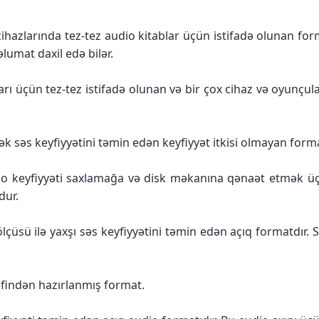
hazlarında tez-tez audio kitablar üçün istifadə olunan form
umat daxil edə bilər.
rı üçün tez-tez istifadə olunan və bir çox cihaz və oyunçu
səs keyfiyyətini təmin edən keyfiyyət itkisi olmayan formatdı
io keyfiyyəti saxlamağa və disk məkanına qənaət etmək üçü
dur.
ölçüsü ilə yaxşı səs keyfiyyətini təmin edən açıq formatd
findən hazırlanmış format.