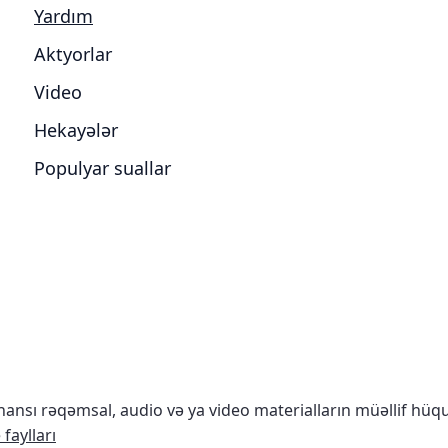
Yardım
Aktyorlar
Video
Hekayələr
Populyar suallar
nsı rəqəmsal, audio və ya video materialların müəllif hü
faylları