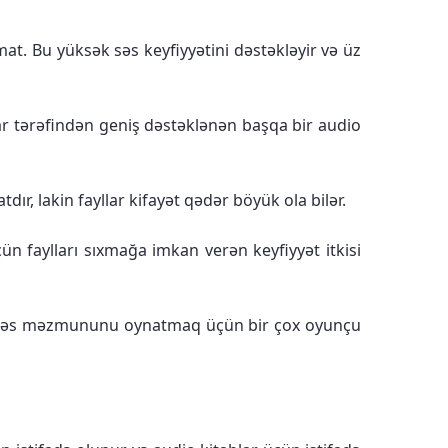
at. Bu yüksək səs keyfiyyətini dəstəkləyir və üz
lar tərəfindən geniş dəstəklənən başqa bir audio
r, lakin fayllar kifayət qədər böyük ola bilər.
n faylları sıxmağa imkan verən keyfiyyət itkisi
ır. Səs məzmununu oynatmaq üçün bir çox oyunçu