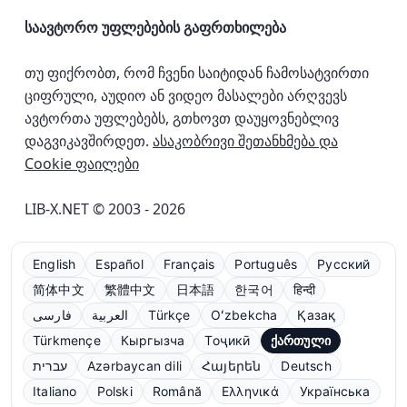
საავტორო უფლებების გაფრთხილება
თუ ფიქრობთ, რომ ჩვენი საიტიდან ჩამოსატვირთი
ციფრული, აუდიო ან ვიდეო მასალები არღვევს
ავტორთა უფლებებს, გთხოვთ დაუყოვნებლივ
დაგვიკავშირდეთ.
ასაკობრივი შეთანხმება და
Cookie ფაილები
LIB-X.NET © 2003 - 2026
English
Español
Français
Português
Русский
简体中文
繁體中文
日本語
한국어
हिन्दी
فارسی
العربية
Türkçe
Oʻzbekcha
Қазақ
Türkmençe
Кыргызча
Тоҷикӣ
ქართული
עברית
Azərbaycan dili
Հայերեն
Deutsch
Italiano
Polski
Română
Ελληνικά
Українська