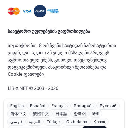
საავტორო უფლებების გაფრთხილება
თუ ფიქრობთ, რომ ჩვენი საიტიდან ჩამოსატვირთი
ციფრული, აუდიო ან ვიდეო მასალები არღვევს
ავტორთა უფლებებს, გთხოვთ დაუყოვნებლივ
დაგვიკავშირდეთ.
ასაკობრივი შეთანხმება და
Cookie ფაილები
LIB-X.NET © 2003 - 2026
English
Español
Français
Português
Русский
简体中文
繁體中文
日本語
한국어
हिन्दी
فارسی
العربية
Türkçe
Oʻzbekcha
Қазақ