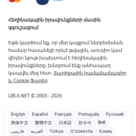
Հեղինակային իրավունքների մասին
զգուշացում
Եթե կարծում եք, որ մեր կայքում ներբեռնման
համար հասանելի որևէ թվային, աուդիո կամ
վիդեո նյութ խախտում է հեղինակային
իրավունքները, խնդրում ենք անհապաղ
կապվել մեզ հետ։
Տարիքային համաձայնագիր
և Cookie ֆայլեր
LIB-X.NET © 2003 - 2026
English
Español
Français
Português
Русский
简体中文
繁體中文
日本語
한국어
हिन्दी
فارسی
العربية
Türkçe
Oʻzbekcha
Қазақ