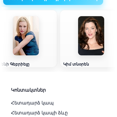
Ջենի Գեբրիելը
Կիմ տնօրեն
Կոնտակտներ
Հետադարձ կապ
Հետադարձ կապի ձևը