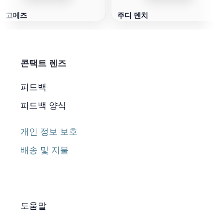
릭 고메즈
주디 덴치
콘택트 렌즈
피드백
피드백 양식
개인 정보 보호
배송 및 지불
도움말