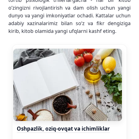
tortib psixologik trillerlargacha - har bir kitob
o’zingizni rivojlantirish va dam olish uchun yangi
dunyo va yangi imkoniyatlar ochadi. Kattalar uchun
adabiy xazinalarimiz bilan soʻz va fikr dengiziga
kirib, kitob olamida yangi ufqlarni kashf eting.
Oshpazlik, oziq-ovqat va ichimliklar