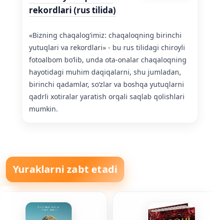
rekordlari (rus tilida)
«Bizning chaqalogʻimiz: chaqaloqning birinchi
yutuqlari va rekordlari» - bu rus tilidagi chiroyli
fotoalbom boʻlib, unda ota-onalar chaqaloqning
hayotidagi muhim daqiqalarni, shu jumladan,
birinchi qadamlar, soʻzlar va boshqa yutuqlarni
qadrli xotiralar yaratish orqali saqlab qolishlari
mumkin.
Yuraklarni zabt etadi