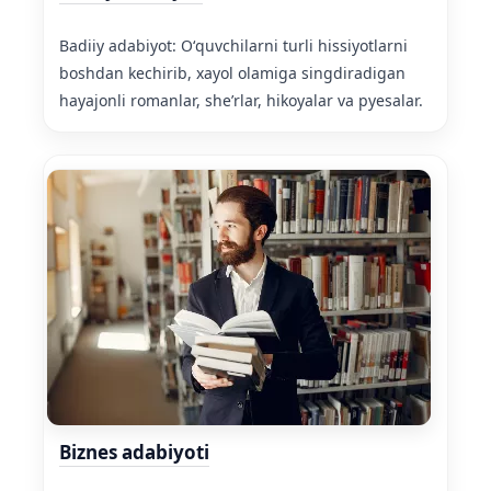
Badiiy adabiyot: Oʻquvchilarni turli hissiyotlarni
boshdan kechirib, xayol olamiga singdiradigan
hayajonli romanlar, sheʼrlar, hikoyalar va pyesalar.
Biznes adabiyoti