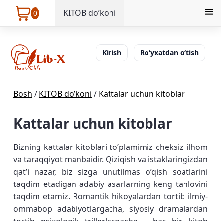
KITOB do’koni
0
Kirish
Ro‘yxatdan o‘tish
Bosh
/
KITOB do’koni
/
Kattalar uchun kitoblar
Kattalar uchun kitoblar
Bizning kattalar kitoblari to’plamimiz cheksiz ilhom
va taraqqiyot manbaidir. Qiziqish va istaklaringizdan
qat’i nazar, biz sizga unutilmas o’qish soatlarini
taqdim etadigan adabiy asarlarning keng tanlovini
taqdim etamiz. Romantik hikoyalardan tortib ilmiy-
ommabop adabiyotlargacha, siyosiy dramalardan