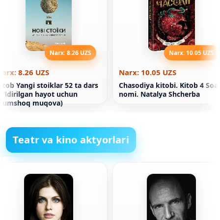
Narx: 8.26 UZS
Narx: 10.05 UZS
arx: 8.26 UZS
Narx: 10.05 UZS
itob Yangi stoiklar 52 ta dars
Chasodiya kitobi. Kitob 4 Soa
o’ldirilgan hayot uchun
nomi. Natalya Shcherba
(yumshoq muqova)
Teatr va kino aktyorlari