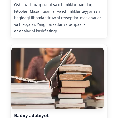
Oshpazlik, oziq-ovqat va ichimliklar haqidagi
kitoblar: Mazali taomlar va ichimliklar tayyorlash
haqidagi ilhomlantiruvchi retseptlar, maslahatlar
va hikoyalar. Yangi lazzatlar va oshpazlik
anʼanalarini kashf eting!
Badiiy adabiyot