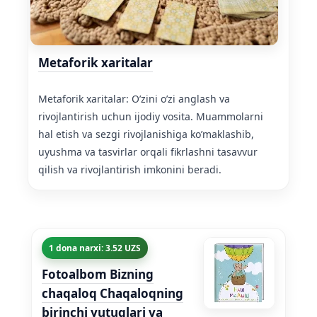
Metaforik xaritalar
Metaforik xaritalar: O’zini o’zi anglash va
rivojlantirish uchun ijodiy vosita. Muammolarni
hal etish va sezgi rivojlanishiga ko’maklashib,
uyushma va tasvirlar orqali fikrlashni tasavvur
qilish va rivojlantirish imkonini beradi.
1 dona narxi: 3.52 UZS
Fotoalbom Bizning
chaqaloq Chaqaloqning
birinchi yutuqlari va