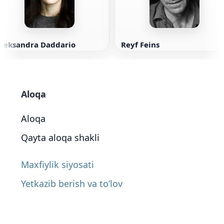
Aleksandra Daddario
Reyf Feins
Aloqa
Aloqa
Qayta aloqa shakli
Maxfiylik siyosati
Yetkazib berish va to’lov