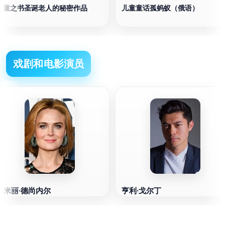
儿童之书圣诞老人的秘密作品
儿童童话孤蚂蚁（俄语）
戏剧和电影演员
艾米丽·德尚内尔
亨利·戈尔丁