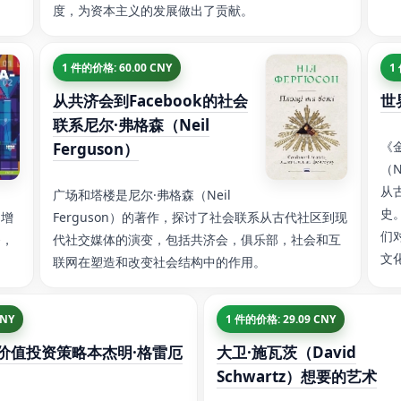
度，为资本主义的发展做出了贡献。
1 件的价格: 60.00 CNY
1
从共济会到Facebook的社会
世
联系尼尔·弗格森（Neil
《
Ferguson）
（N
从
广场和塔楼是尼尔·弗格森（Neil
史
和增
Ferguson）的著作，探讨了社会联系从古代社区到现
们
务，
代社交媒体的演变，包括共济会，俱乐部，社会和互
文
联网在塑造和改变社会结构中的作用。
CNY
1 件的价格: 29.09 CNY
价值投资策略本杰明·格雷厄
大卫·施瓦茨（David
Schwartz）想要的艺术