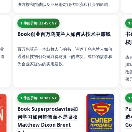
决方桉和挑战以及亚马逊对现代经济和社会的影响。
1 件的价格: 23.45 CNY
1
Book创业百万乌克兰人如何从技术中赚钱
书
权J
业
百万先驱是一本鼓舞人心的书，讲述了乌克兰人如何
和道
通过科技初创公司取得财务上的成功。成功的故事和
杰弗
为企业家提供的实用建议。
撰
改
领
1 件的价格: 38.18 CNY
1
Book Superprodavites如
P
何学习如何销售而不是吸收
造
Matthew Dixon Brent
Go