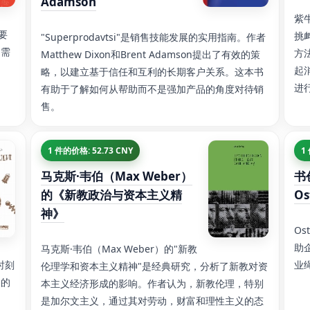
Adamson
紫牛
要
挑
"Superprodavtsi"是销售技能发展的实用指南。作者
户需
方
Matthew Dixon和Brent Adamson提出了有效的策
起
略，以建立基于信任和互利的长期客户关系。这本书
进
有助于了解如何从帮助而不是强加产品的角度对待销
售。
1 件的价格: 52.73 CNY
1
马克斯·韦伯（Max Weber）
书
的《新教政治与资本主义精
Os
神》
Os
助
马克斯·韦伯（Max Weber）的"新教
时刻
业
伦理学和资本主义精神"是经典研究，分析了新教对资
界的
本主义经济形成的影响。作者认为，新教伦理，特别
是加尔文主义，通过其对劳动，财富和理性主义的态