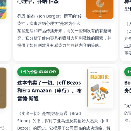
心理学。乔纳·伯杰
标
里
乔恩·伯杰（Jon Berger）撰写的"传
染性：病毒营销心理学"是对为什么
《
教
某些想法和产品传播开来，而另一些则没有的有趣研
（D
究。它分析了使内容具有吸引力和刺激性的因素，并
并
提供了如何创建具有感染力的营销内容的策略。
业
重
1 件的价格: 63.64 CNY
1
这本书卖了一切。Jeff Bezos
B
和Era Amazon（串行）。布
务
雷德·斯通
"
的
《卖出一切》是布拉德·斯通（Brad
功
Stone）的书，探讨了亚马逊及其创始人杰夫（Jeff
。他
Bezos）的历史。它揭示了公司面临的成功策略、解