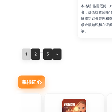
本杰明·格雷厄姆（Be
者：价值投资策略"
解成功财务管理和
求金融知识和在证
读。
...
1
2
5
»
赢得红心