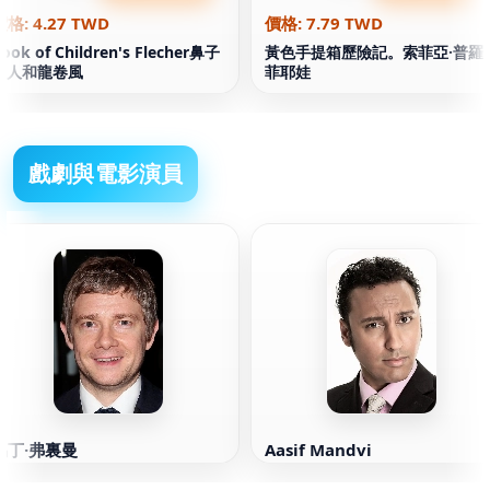
價格: 4.27 TWD
價格: 7.79 TWD
ook of Children's Flecher鼻子
黃色手提箱歷險記。索菲亞·普羅
線人和龍卷風
菲耶娃
戲劇與電影演員
馬丁·弗裏曼
Aasif Mandvi