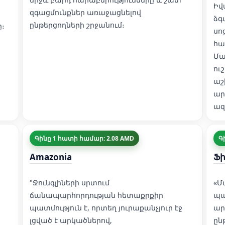
Իվ
զգացմունքներ առաջացնելով
ձգ
ընթերցողների շրջանում։
։
սո
հա
Մա
ու
աշ
ար
ազ
Գինը 1 հատի համար: 2.08 AMD
Գ
Amazonia
Ֆի
"Ջունգլիների սրտում
«Մ
ճանապարհորդության հետաքրքիր
պա
պատմություն է, որտեղ յուրաքանչյուր էջ
ար
լցված է արկածներով,
ըն