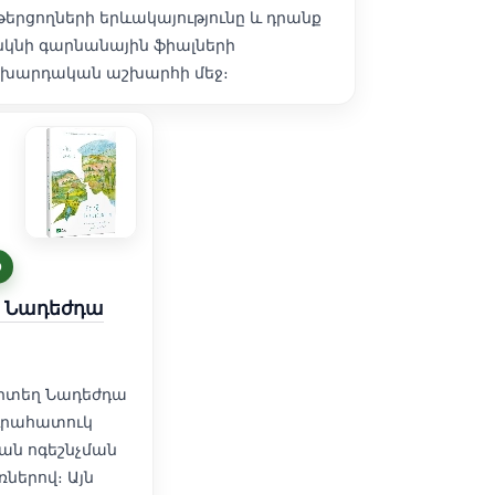
թերցողների երևակայությունը և դրանք
նկնի գարնանային ֆիալների
խարդական աշխարհի մեջ։
D
ի Նադեժդա
 որտեղ Նադեժդա
յուրահատուկ
ան ոգեշնչման
ներով։ Այն