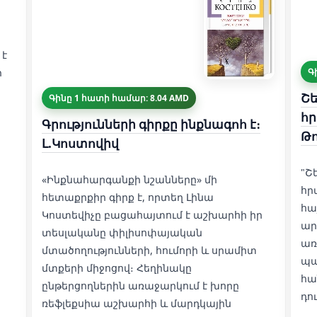
 է
ի
Գ
Շե
Գինը 1 հատի համար: 8.04 AMD
հր
Գրությունների գիրքը ինքնագոհ է։
Թո
Լ.Կոստովիվ
"Շ
«Ինքնահարգանքի նշանները» մի
հր
հետաքրքիր գիրք է, որտեղ Լինա
հա
Կոստեվիչը բացահայտում է աշխարհի իր
ար
տեսլականը փիլիսոփայական
առ
մտածողությունների, հումորի և սրամիտ
պա
մտքերի միջոցով։ Հեղինակը
հա
ընթերցողներին առաջարկում է խորը
դո
ռեֆլեքսիա աշխարհի և մարդկային