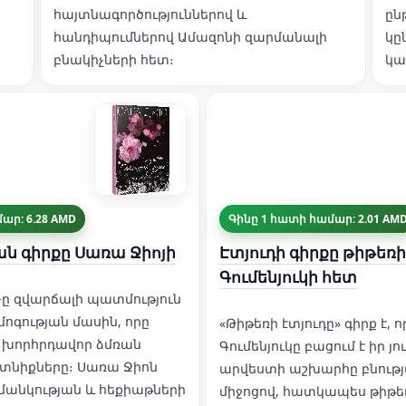
հայտնագործություններով և
ըն
հանդիպումներով Ամազոնի զարմանալի
կը
բնակիչների հետ։
կա
ար: 6.28 AMD
Գինը 1 հատի համար: 2.01 AM
ան գիրքը Սառա Ջիոյի
Էտյուդի գիրքը թիթեռ
Գումենյուկի հետ
» -ը զվարճալի պատմություն
մոգության մասին, որը
«Թիթեռի էտյուդը» գիրք է,
 խորհրդավոր ձմռան
Գումենյուկը բացում է իր 
տնիքները։ Սառա Ջիոն
արվեստի աշխարհը բնությ
 մանկության և հեքիաթների
միջոցով, հատկապես թիթեռ