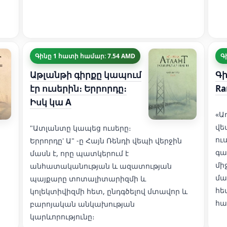
Գինը 1 հատի համար: 7.54 AMD
Գ
Աթլանթի գիրքը կապում
Գի
էր ուսերին։ Երրորդը։
Ra
Իսկ կա A
«Ա
վե
"Ատլանտը կապեց ուսերը։
ու
Երրորդը' Ա" -ը Հայն Ռենդի վեպի վերջին
գա
մասն է, որը պատկերում է
մի
անհատականության և ազատության
մա
պայքարը տոտալիտարիզմի և
հե
կոլեկտիվիզմի հետ, ընդգծելով մտավոր և
հա
բարոյական անկախության
կարևորությունը։