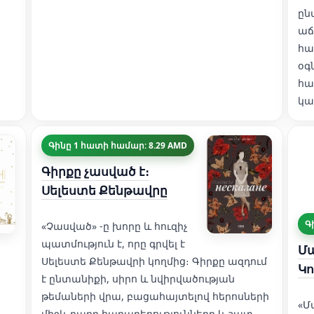
ըն
աճ
հա
օգ
հա
կա
Գինը 1 հատի համար: 8.29 AMD
Գիրքը չասված է։
Սելեստե Քենթավրը
Գ
«Չասված» -ը խորը և հուզիչ
պատմություն է, որը գրվել է
Մա
Սելեստե Քենթավրի կողմից։ Գիրքը ազդում
Կ
է ընտանիքի, սիրո և նվիրվածության
թեմաների վրա, բացահայտելով հերոսների
«Մ
միջև բարդ հարաբերությունները և շատ