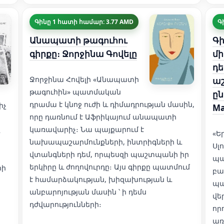
Գինը 1 հատի համար: 3.77 AMD
Գ
Անապատի թագուհու
Գի
գիրքը։ Ջորջինա Գովելը
մի
դե
Ջորջինա Հովելի «Անապատի
ա
թագուհին» պատմական
ըն
դրամա է կնոջ ուժի և դիմադրության մասին,
իչ
Ma
որը դառնում է Աֆրիկայում անապատի
կառավարիչ։ Նա պայքարում է
«Ե
նախապաշարմունքների, ինտրիգների և
Սլ
վտանգների դեմ, որպեսզի պաշտպանի իր
պա
երկիրը և ժողովուրդը։ Այս գիրքը պատմում
րի
բա
է համարձակության, խիզախության և
պա
անբարոյության մասին ՝ ի դեմս
վե
դժվարությունների։
որ
առ