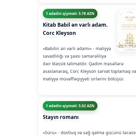
1 ədədin qiyməti: 5.78 AZN
Kitab Babil ən varlı adam.
Corc Kleyson
«Babilin ən varlı adamı» - maliyyə
savadlılığı və şəxsi səmərəliliyə
dair klassik təlimatdır. Qədim məsəllərə
əsaslanaraq, Corc Kleyson sərvət toplamaq v
maliyyə müvəffəqiyyəti sirlərini bölüşür.
1 ədədin qiyməti: 5.02 AZN
Stayın romanı
«Sürü» - dostluq və sağ qalma gücünü təcəs