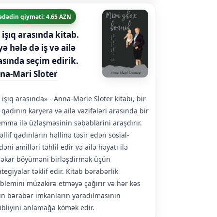
ədədin qiyməti: 4.65 AZN
i işıq arasında kitab.
yə hələ də iş və ailə
asında seçim edirik.
na-Mari Sloter
i işıq arasında» - Anna-Marie Sloter kitabı, bir
 qadının karyera və ailə vəzifələri arasında bir
emma ilə üzləşməsinin səbəblərini araşdırır.
llif qadınların həllinə təsir edən sosial-
əni amilləri təhlil edir və ailə həyatı ilə
əkar böyüməni birləşdirmək üçün
ategiyalar təklif edir. Kitab bərabərlik
blemini müzakirə etməyə çağırır və hər kəs
n bərabər imkanların yaradılmasının
ibliyini anlamağa kömək edir.