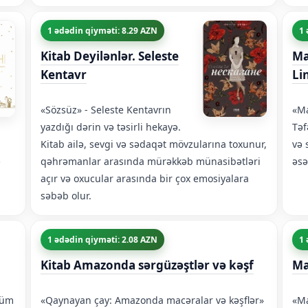
1 ədədin qiyməti: 8.29 AZN
1 
Kitab Deyilənlər. Seleste
Ma
Kentavr
Li
«Sözsüz» - Seleste Kentavrın
«Ma
yazdığı dərin və təsirli hekayə.
Təf
Kitab ailə, sevgi və sədaqət mövzularına toxunur,
və 
ə
qəhrəmanlar arasında mürəkkəb münasibətləri
əsə
açır və oxucular arasında bir çox emosiyalara
səbəb olur.
1 ədədin qiyməti: 2.08 AZN
1 
Kitab Amazonda sərgüzəştlər və kəşf
Ma
süm
«Qaynayan çay: Amazonda macəralar və kəşflər»
«Ma