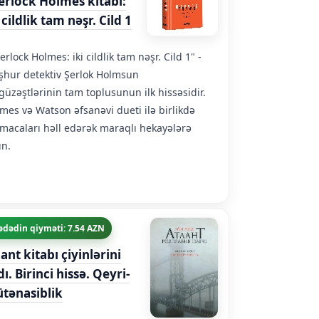
erlock Holmes kitabı:
 cildlik tam nəşr. Cild 1
erlock Holmes: iki cildlik tam nəşr. Cild 1" -
hur detektiv Şerlok Holmsun
güzəştlərinin tam toplusunun ilk hissəsidir.
mes və Watson əfsanəvi dueti ilə birlikdə
macaları həll edərək maraqlı hekayələrə
ın.
ədədin qiyməti: 7.54 AZN
lant kitabı çiyinlərini
ı. Birinci hissə. Qeyri-
tənasiblik