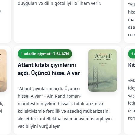
duyğuları və dilin gözəlliyi ilə ilham verir.
"At
ə
his
mən
aza
rom
1 ədədin qiyməti: 7.54 AZN
1 
Atlant kitabı çiyinlərini
Ki
açdı. Üçüncü hissə. A var
«Mə
ide
"Atlant çiyinlərini açdı. Üçüncü
yaş
hissə: A var" - Ain Rand roman-
ict
k,
manifestinin yekun hissəsi, totalitarizm və
izl
yi
kollektivizmlə fərdilik və azadlıq mübarizəsini
rom
əks etdirir, intellektual və mənəvi müstəqilliyin
vacibliyini vurğulayır.