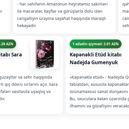
- hər səhifənin Amazonun heyrətamiz sakinləri
qəh
ar
ilə macəralar, kəşflər və görüşlərlə dolu olan
mar
cəngəlliyin ürəyinə səyahət haqqında maraqlı
can
hekayədir.
seh
6.28 AZN
1 ədədin qiyməti: 2.01 AZN
itabı Sara
Kəpənəkli Etüd kitabı
Nadejda Gumenyuk
rgüzəştlər və sehr haqqında
«Kəpənəklə etüd» - Nadejda
li qış dövrü sirlərini açır. Sara
təbiətdən, xüsusilə kəpənəklə
fələri vasitəsilə uşaqlıq və
özünəməxsus sənət dünyasını k
ır.
Bu, oxuculara kətan üzərində ç
ilhamını və gözəlliyini verəcəkd