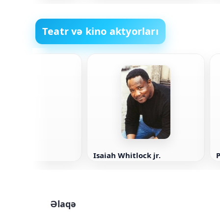
Teatr və kino aktyorları
Ekert
Isaiah Whitlock jr.
Əlaqə