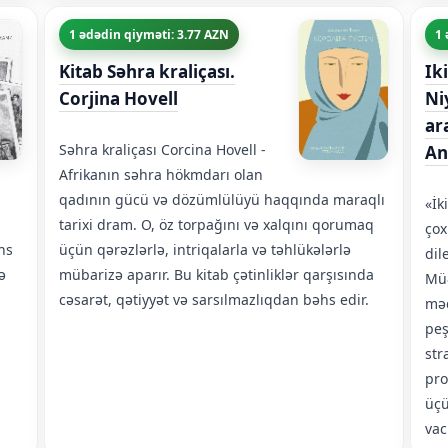
1 ədədin qiyməti: 3.77 AZN
1 
Kitab Səhra kraliçası.
Ik
Corjina Hovell
Ni
ar
Səhra kraliçası Corcina Hovell -
An
Afrikanın səhra hökmdarı olan
qadının gücü və dözümlülüyü haqqında maraqlı
«İk
tarixi dram. O, öz torpağını və xalqını qorumaq
çox
hs
üçün qərəzlərlə, intriqalarla və təhlükələrlə
dil
ə
mübarizə aparır. Bu kitab çətinliklər qarşısında
Müə
cəsarət, qətiyyət və sarsılmazlıqdan bəhs edir.
məd
peş
str
pro
üçü
vac