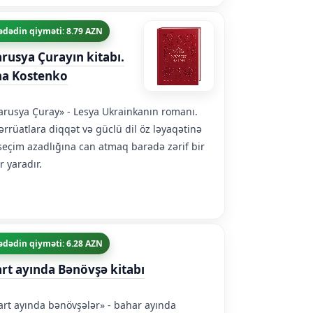
ədədin qiyməti: 8.79 AZN
rusya Çurayın kitabı.
na Kostenko
rusya Çuray» - Lesya Ukrainkanın romanı.
ərrüatlara diqqət və güclü dil öz ləyaqətinə
seçim azadlığına can atmaq barədə zərif bir
r yaradır.
ədədin qiyməti: 6.28 AZN
rt ayında Bənövşə kitabı
rt ayında bənövşələr» - bahar ayında