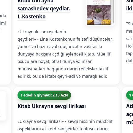
Kitab Ukrayna
Sh
samashedev qeydlər.
iki
nda
L.Kostenko
imi
"Sh
m
məş
«Ukraynalı samaşedənin
sər
qeydləri» - Lina Kostenkonun fəlsəfi düşüncələr,
Hol
yumor və hazırcavab düşüncələr vasitəsilə
tap
dünyaya baxışını açdığı əyləncəli kitab. Müəllif
dal
oxuculara həyat, ətraf dünya və insan
münasibətləri haqqında dərin reflekslər təklif
edir ki, bu da kitabı qeyri-adi və maraqlı edir.
1 ədədin qiyməti: 2.13 AZN
1 
Kitab Ukrayna sevgi lirikası
At
açd
«Ukrayna sevgi lirikası» - sevgi hissinin müxtəlif
mü
aspektlərini əks etdirən şeirlər toplusu, dərin