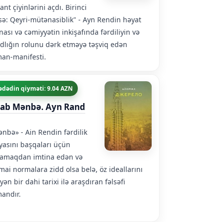
lant çiyinlərini açdı. Birinci
sə: Qeyri-mütənasiblik" - Ayn Rendin həyat
ası və cəmiyyətin inkişafında fərdiliyin və
dlığın rolunu dərk etməyə təşviq edən
an-manifesti.
ədədin qiyməti: 9.04 AZN
tab Mənbə. Ayn Rand
nbə» - Ain Rendin fərdilik
yasını başqaları üçün
amaqdan imtina edən və
imai normalara zidd olsa belə, öz ideallarını
əyən bir dahi tarixi ilə araşdıran fəlsəfi
andır.