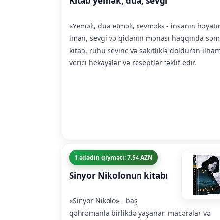
Kitab yemək, dua, sevgi
«Yemək, dua etmək, sevmək» - insanın həyatı
iman, sevgi və qidanın mənası haqqında səm
kitab, ruhu sevinc və sakitliklə dolduran ilha
verici hekayələr və reseptlər təklif edir.
1 ədədin qiyməti: 7.54 AZN
Sinyor Nikolonun kitabı
«Sinyor Nikolo» - baş
qəhrəmanla birlikdə yaşanan macəralar və