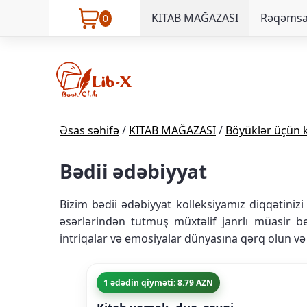
KITAB MAĞAZASI
Rəqəmsal
0
Əsas səhifə
/
KITAB MAĞAZASI
/
Böyüklər üçün k
Bədii ədəbiyyat
Bizim bədii ədəbiyyat kolleksiyamız diqqətinizi
əsərlərindən tutmuş müxtəlif janrlı müasir be
intriqalar və emosiyalar dünyasına qərq olun və
1 ədədin qiyməti: 8.79 AZN