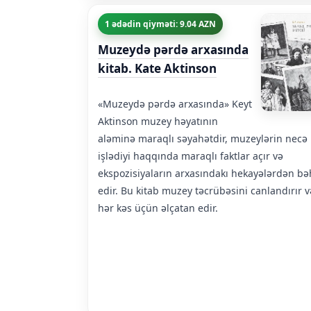
1 ədədin qiyməti: 9.04 AZN
Muzeydə pərdə arxasında
kitab. Kate Aktinson
«Muzeydə pərdə arxasında» Keyt
Aktinson muzey həyatının
aləminə maraqlı səyahətdir, muzeylərin necə
işlədiyi haqqında maraqlı faktlar açır və
ekspozisiyaların arxasındakı hekayələrdən bə
edir. Bu kitab muzey təcrübəsini canlandırır v
hər kəs üçün əlçatan edir.