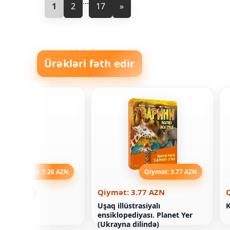
...
1
2
17
»
Ürəkləri fəth edir
Qiymət: 7.28 AZN
Qiymət: 3.77 AZN
 7.28 AZN
Qiymət: 3.77 AZN
zü MBA
Uşaq illüstrasiyalı
K
ensiklopediyası. Planet Yer
(Ukrayna dilində)