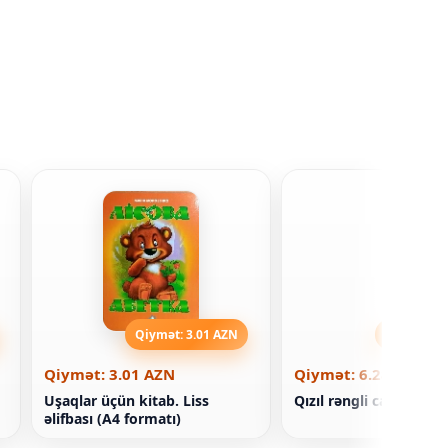
Qiymət: 3.01 AZN
Qiymət: 6
Qiymət: 3.01 AZN
Qiymət: 6.28 AZN
Uşaqlar üçün kitab. Liss
Qızıl rəngli canavarlar
əlifbası (A4 formatı)