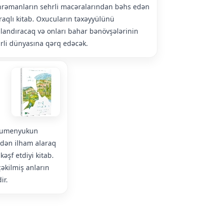
rəmanların sehrli macəralarından bəhs edən
aqlı kitab. Oxucuların təxəyyülünü
landıracaq və onları bahar bənövşələrinin
rli dünyasına qərq edəcək.
 Qumenyukun
rdən ilham alaraq
əşf etdiyi kitab.
əkilmiş anların
ir.