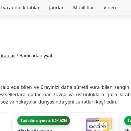
 və audio kitablar
Janrlar
Müəlliflər
Video
itablar
/
Bədii ədəbiyyat
 cəlb edə bilən və ürəyinizi daha sürətli vura bilən zəngin 
stsellerlərə qədər hər zövqə və üstünlüklərə görə kitabl
 söz və hekayələr dünyasında yeni cəhətləri kəşf edin.
1 ədədin qiyməti: 8.04 AZN
1 