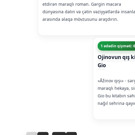
etdirən maraqlı roman. Gərgin macəra
dünyasına dalın və çətin vəziyyətlərdə insanl
arasında əlaqə mövzusunu araşdırın.
1 ədədin qiyməti: 
Ojinovun qış k
Gio
«Åžinov qışı» - sə
maraqlı hekayə, sir
Gio bu kitabın səhi
nağıl sehrinə qayıd