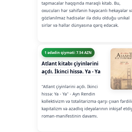
tapmacalar haqqında maraqlı kitab. Bu,
oxucuları hər səhifənin həyəcanlı hekayələr v
gözlənilməz hadisələr ilə dolu olduğu unikal
sirlər və həllər dünyasına qərq edəcək.
1 ədədin qiyməti: 7.54 AZN
Atlant kitabı çiyinlərini
açdı. İkinci hissə. Ya - Ya
"Atlant çiyinlərini açdı. İkinci
hissə: Ya - Ya" - Ayn Rendin
kollektivizm və totalitarizmə qarşı çıxan fərdili
kapitalizm və azadlıq ideyalarının inkişaf etdi
roman-manifestinin davamı.