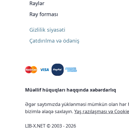
Rəylər
Rəy forması
Gizlilik siyasəti
Çatdırılma və ödəniş
Müəllif hüquqları haqqında xəbərdarlıq
Əgər saytımızda yüklənməsi mümkün olan hər ha
bizimlə əlaqə saxlayın.
Yaş razılaşması və Cookie 
LIB-X.NET © 2003 - 2026