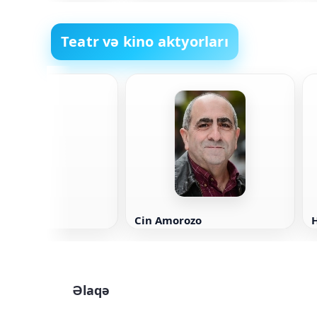
Teatr və kino aktyorları
ran
Cin Amorozo
H
Əlaqə