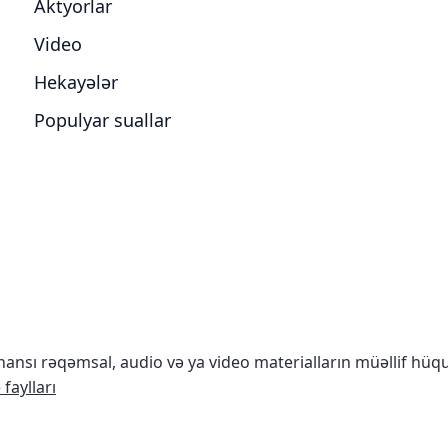
Aktyorlar
Video
Hekayələr
Populyar suallar
nsı rəqəmsal, audio və ya video materialların müəllif hü
faylları