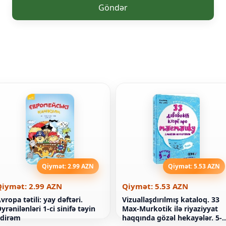
Göndər
Qiymət: 2.99 AZN
Qiymət: 5.53 AZN
Qiymət: 2.99 AZN
Qiymət: 5.53 AZN
vropa tətili: yay dəftəri.
Vizuallaşdırılmış kataloq. 33
yrənilənləri 1-ci sinifə təyin
Max-Murkotik ilə riyaziyyat
edirəm
haqqında gözəl hekayələr. 5-6