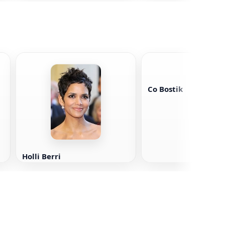
müasir elm
Co Bostik
Holli Berri