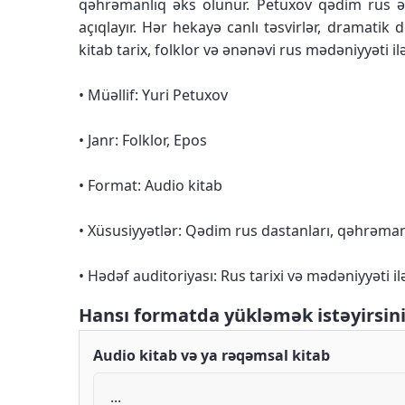
qəhrəmanlıq əks olunur. Petuxov qədim rus əfsan
açıqlayır. Hər hekayə canlı təsvirlər, dramatik 
kitab tarix, folklor və ənənəvi rus mədəniyyəti 
• Müəllif: Yuri Petuxov
• Janr: Folklor, Epos
• Format: Audio kitab
• Xüsusiyyətlər: Qədim rus dastanları, qəhrəman
• Hədəf auditoriyası: Rus tarixi və mədəniyyəti 
Hansı formatda yükləmək istəyirsin
Audio kitab və ya rəqəmsal kitab