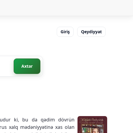
Giriş
Qeydiyyat
Axtar
lusudur ki, bu da qədim dövrün
 rus xalq mədəniyyətinə xas olan