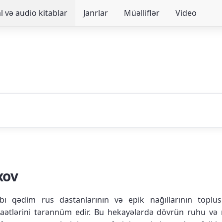
 və audio kitablar
Janrlar
Müəlliflər
Video
xov
abı qədim rus dastanlarının və epik nağıllarının top
caətlərini tərənnüm edir. Bu hekayələrdə dövrün ruhu və