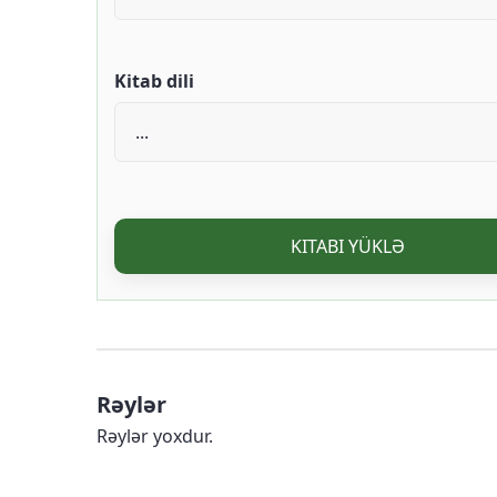
Kitab dili
KITABI YÜKLƏ
Rəylər
Rəylər yoxdur.