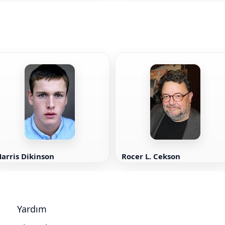
siniflər üçün.
arris Dikinson
Rocer L. Cekson
Yardım