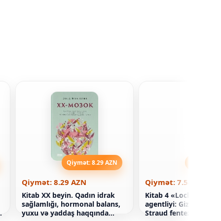
Qiymət: 8.29 AZN
Qiymət: 7
Qiymət: 8.29 AZN
Qiymət: 7.54 AZN
Kitab XX beyin. Qadın idrak
Kitab 4 «Lockwood &
sağlamlığı, hormonal balans,
agentliyi: Gizli kölgə.
yuxu və yaddaş haqqında
Straud fentezi