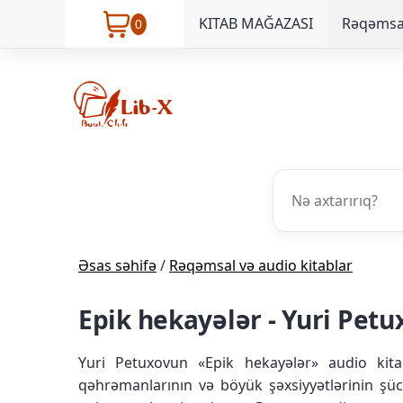
KITAB MAĞAZASI
Rəqəmsal
0
Əsas səhifə
/
Rəqəmsal və audio kitablar
Epik hekayələr - Yuri Petu
Yuri Petuxovun «Epik hekayələr» audio kit
qəhrəmanlarının və böyük şəxsiyyətlərinin şü