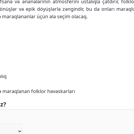
ə və ənənələrinin atmosferini ustalıqla çatdırır, folklor i
dönüşlər və epik döyüşlərlə zəngindir, bu da onları maraqlı
ilə maraqlananlar üçün əla seçim olacaq.
lıq
ilə maraqlanan folklor həvəskarları
iz?