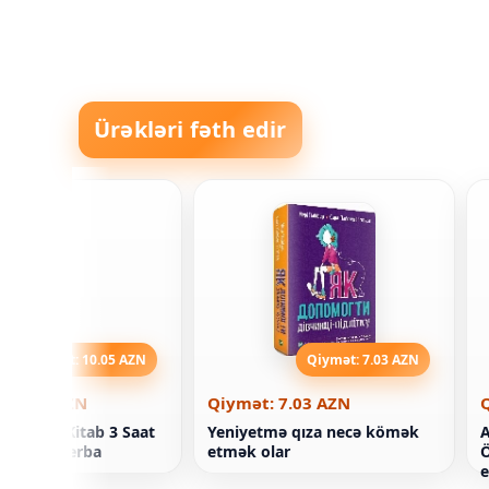
Ürəkləri fəth edir
Qiymət: 10.05 AZN
Qiymət: 7.03 AZN
 10.05 AZN
Qiymət: 7.03 AZN
a kitabı. Kitab 3 Saat
Yeniyetmə qıza necə kömək
A
 Natalya Şerba
etmək olar
Ö