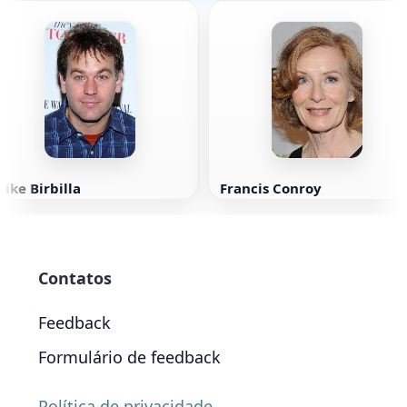
ike Birbilla
Francis Conroy
Contatos
Feedback
Formulário de feedback
Política de privacidade