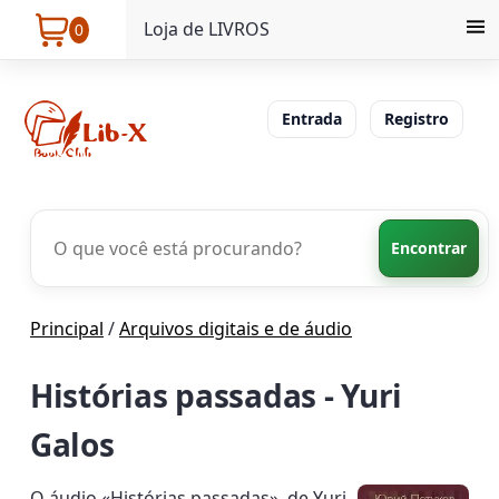
Loja de LIVROS
0
Entrada
Registro
Encontrar
Principal
/
Arquivos digitais e de áudio
Histórias passadas - Yuri
Galos
O áudio «Histórias passadas», de Yuri