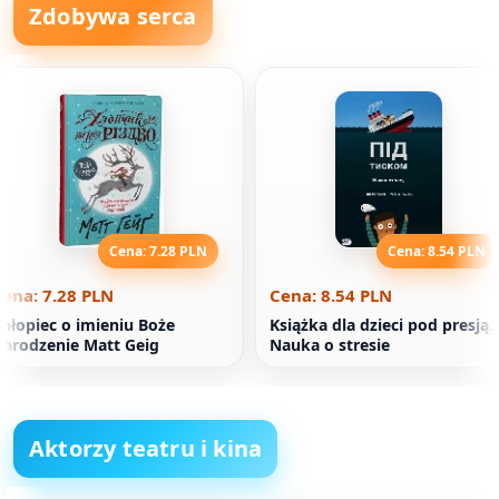
Zdobywa serca
Cena: 7.28 PLN
Cena: 8.54 PLN
ena: 7.28 PLN
Cena: 8.54 PLN
hłopiec o imieniu Boże
Książka dla dzieci pod presją.
arodzenie Matt Geig
Nauka o stresie
Aktorzy teatru i kina