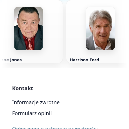
Gene Jones
Harrison Ford
Kontakt
Informacje zwrotne
Formularz opinii
Ogłoszenie o ochronie prywatności