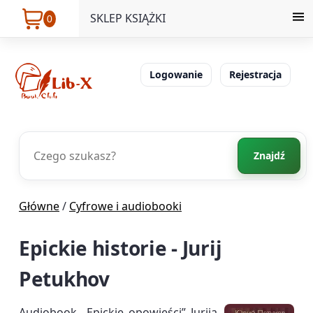
SKLEP KSIĄŻKI
0
Logowanie
Rejestracja
Znajdź
Główne
/
Cyfrowe i audiobooki
Epickie historie - Jurij
Petukhov
Audiobook „Epickie opowieści” Jurija