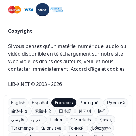
Copyright
Si vous pensez qu'un matériel numérique, audio ou
vidéo disponible en téléchargement sur notre site
Web viole les droits des auteurs, veuillez nous
contacter immédiatement.
Accord d’âge et cookies
LIB-X.NET © 2003 - 2026
English
Español
Français
Português
Русский
简体中文
繁體中文
日本語
한국어
हिन्दी
فارسی
العربية
Türkçe
Oʻzbekcha
Қазақ
Türkmençe
Кыргызча
Тоҷикӣ
ქართული