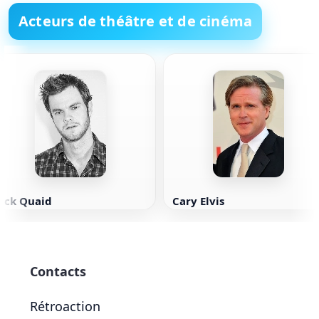
Acteurs de théâtre et de cinéma
Jack Quaid
Cary Elvis
Contacts
Rétroaction