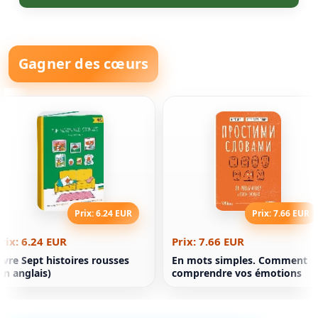
Gagner des cœurs
Prix: 6.24 EUR
Prix: 7.66 EUR
rix: 6.24 EUR
Prix: 7.66 EUR
ivre Sept histoires rousses
En mots simples. Comment
en anglais)
comprendre vos émotions