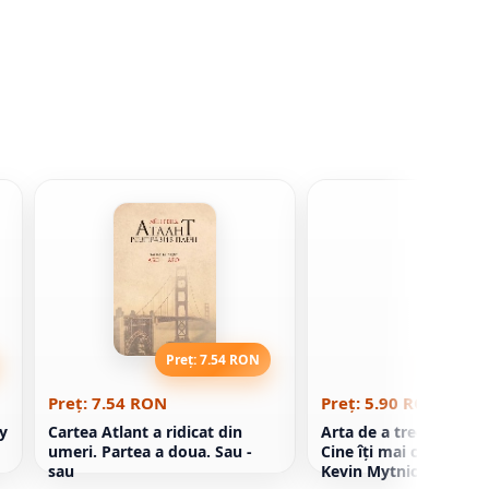
Preț: 7.54 RON
Preț: 5
Preț: 7.54 RON
Preț: 5.90 RON
y
Cartea Atlant a ridicat din
Arta de a trece neobse
umeri. Partea a doua. Sau -
Cine îţi mai citeşte e-
sau
Kevin Mytnick