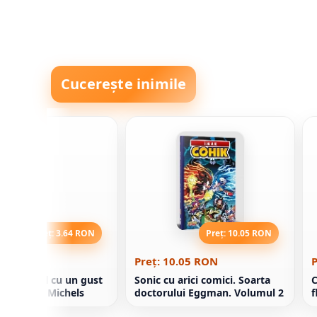
Cucerește inimile
Preț: 3.64 RON
Preț: 10.05 RON
.64 RON
Preț: 10.05 RON
P
i adevărul cu un gust
Sonic cu arici comici. Soarta
C
 Christina Michels
doctorului Eggman. Volumul 2
f