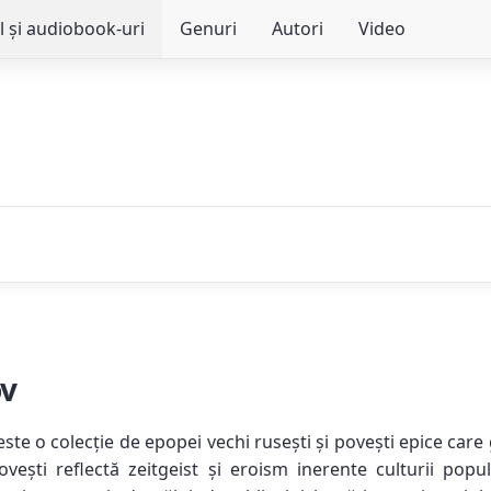
l și audiobook-uri
Genuri
Autori
Video
ov
te o colecție de epopei vechi rusești și povești epice care gl
 povești reflectă zeitgeist și eroism inerente culturii po