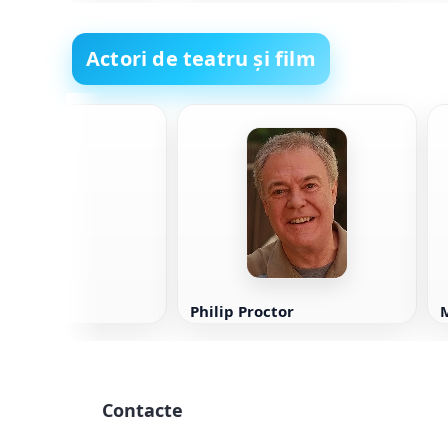
Actori de teatru și film
Berenson
Philip Proctor
M
Contacte