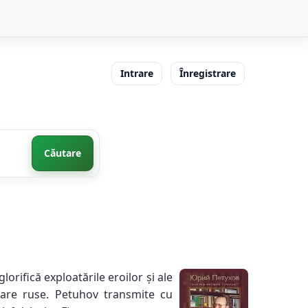
Intrare
Înregistrare
Căutare
orifică exploatările eroilor și ale
pulare ruse. Petuhov transmite cu