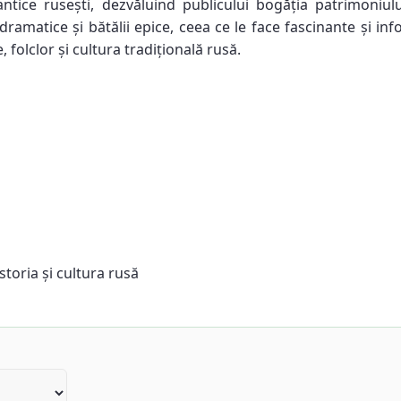
antice rusești, dezvăluind publicului bogăția patrimoniulu
 dramatice și bătălii epice, ceea ce le face fascinante și in
, folclor și cultura tradițională rusă.
istoria și cultura rusă