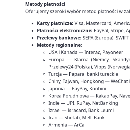
Metody płatności
Oferujemy szeroki wybór metod płatności w zal
Karty płatnicze:
Visa, Mastercard, Americ
Płatności elektroniczne:
PayPal, Stripe, 
Przelewy bankowe:
SEPA (Europa), SWIF
Metody regionalne:
USA i Kanada — Interac, Payoneer
Europa — Klarna (Niemcy, Skandynaw
Przelewy24 (Polska), Vipps (Norwegia
Turcja — Papara, banki tureckie
Chiny, Tajwan, Hongkong — WeChat P
Japonia — PayPay, Konbini
Korea Południowa — KakaoPay, Nave
Indie — UPI, RuPay, NetBanking
Izrael — Isracard, Bank Leumi
Iran — Shetab, Melli Bank
Armenia — ArCa