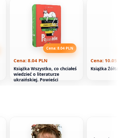
Cena: 8.04 PLN
Cena: 10
Cena: 8.04 PLN
Cena: 10.05 PLN
Książka Wszystko, co chciałeś
Książka Żółta mgła
wiedzieć o literaturze
ukraińskiej. Powieści