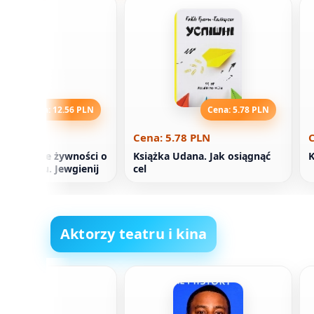
Cena: 12.56 PLN
Cena: 5.78 PLN
2.56 PLN
Cena: 5.78 PLN
C
 Uwodzenie żywności o
Książka Udana. Jak osiągnąć
K
im smaku. Jewgienij
cel
nko
Aktorzy teatru i kina