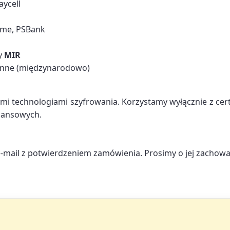
aycell
ayme, РSBank
ty
MIR
 inne (międzynarodowo)
mi technologiami szyfrowania. Korzystamy wyłącznie z cer
nansowych.
mail z potwierdzeniem zamówienia. Prosimy o jej zachowan