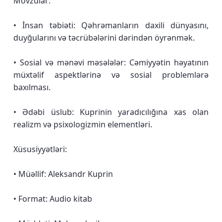
Mövzular:
• İnsan təbiəti: Qəhrəmanların daxili dünyasını,
duyğularını və təcrübələrini dərindən öyrənmək.
• Sosial və mənəvi məsələlər: Cəmiyyətin həyatının
müxtəlif aspektlərinə və sosial problemlərə
baxılması.
• Ədəbi üslub: Kuprinin yaradıcılığına xas olan
realizm və psixologizmin elementləri.
Xüsusiyyətləri:
• Müəllif: Aleksandr Kuprin
• Format: Audio kitab