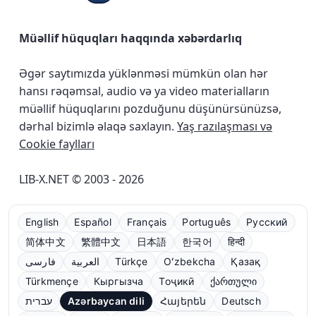
Müəllif hüquqları haqqında xəbərdarlıq
Əgər saytımızda yüklənməsi mümkün olan hər
hansı rəqəmsal, audio və ya video materialların
müəllif hüquqlarını pozduğunu düşünürsünüzsə,
dərhal bizimlə əlaqə saxlayın.
Yaş razılaşması və
Cookie faylları
LIB-X.NET © 2003 - 2026
English
Español
Français
Português
Русский
简体中文
繁體中文
日本語
한국어
हिन्दी
فارسی
العربية
Türkçe
Oʻzbekcha
Қазақ
Türkmençe
Кыргызча
Тоҷикӣ
ქართული
עברית
Azərbaycan dili
Հայերեն
Deutsch