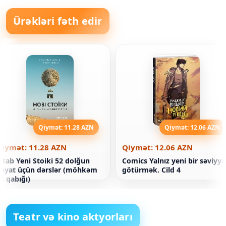
Ürəkləri fəth edir
Qiymət: 11.28 AZN
Qiymət: 12.06 AZN
Qiymət: 11.28 AZN
Qiymət: 12.06 AZN
itab Yeni Stoiki 52 dolğun
Comics Yalnız yeni bir səviyyə
əyat üçün dərslər (möhkəm
götürmək. Cild 4
z qabığı)
Teatr və kino aktyorları