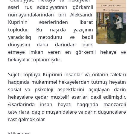
əsəri rus ədəbiyyatının görkəmli
nümayəndələrindən biri Aleksandr
Kuprinin əsərlərindən ibarət
topludur. Bu nəşrdə yazıçının
yaradıcılıq metodunu və bədii
dünyasını daha dərindən dərk
etməyə imkan verən ən görkəmli hekayə və
hekayələr toplanmışdır.
Süjet: Topluya Kuprinin insanlar və onların taleləri
haqqında mükəmməl hekayələrdən tutmuş həyatın
sosial və psixoloji aspektlərini açıqlayan dərin
hekayələrə qədər müxtəlif əsərləri daxil edilmişdir.
Əsərlərində insan həyatı haqqında mənzərəli
təsvirlərə, dəqiq müşahidələrə və dərin düşüncələrə
rast gəlmək olar.