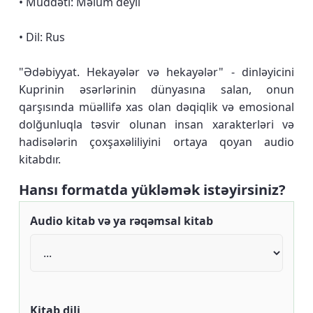
• Müddəti: Məlum deyil
• Dil: Rus
"Ədəbiyyat. Hekayələr və hekayələr" - dinləyicini
Kuprinin əsərlərinin dünyasına salan, onun
qarşısında müəllifə xas olan dəqiqlik və emosional
dolğunluqla təsvir olunan insan xarakterləri və
hadisələrin çoxşaxəliliyini ortaya qoyan audio
kitabdır.
Hansı formatda yükləmək istəyirsiniz?
Audio kitab və ya rəqəmsal kitab
Kitab dili