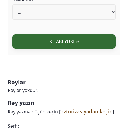
KITABI YÜKLƏ
Rəylər
Rəylər yoxdur.
Rəy yazın
avtorizasiyadan keçin
Rəy yazmaq üçün keçin [
]
Şərh: