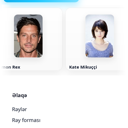
Simon Rex
Kate Mikuççi
Əlaqə
Rəylər
Rəy forması