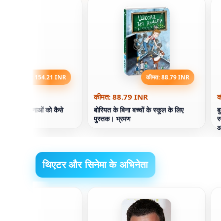
कीमत: 154.21 INR
कीमत: 88.79 INR
4.21 INR
कीमत: 88.79 INR
क
में। अपनी भावनाओं को कैसे
बोरियत के बिना बच्चों के स्कूल के लिए
ब
पुस्तक। भ्रमण
स
आ
थिएटर और सिनेमा के अभिनेता