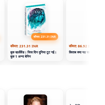
कीमत: 231.31 INR
कीमत: 86
कीमत: 231.31 INR
कीमत: 86.92 INR
बुक व्हर्लविंड। जिस दिन दुनिया टूट गई।
किताब क्या यह सब भोजन के का
बुक 1 अन्ना बेनिग