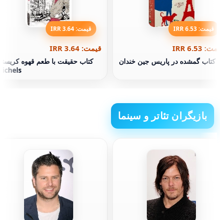
قیمت: 6.53 IRR
قیمت: 3.64 IRR
ت: 6.53 IRR
قیمت: 3.64 IRR
کتاب گمشده در پاریس جین خندان
کتاب حقیقت با طعم قهوه کریستین
ichels
بازیگران تئاتر و سینما