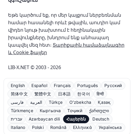
զգուշացում
Եթե կարծում եք, որ մեր կայքում ներբեռնման
համար հասանելի որևէ թվային, աուդիո կամ
վիդեո նյութ խախտում է հեղինակային
իրավունքները, խնդրում ենք անհապաղ
կապվել մեզ հետ։
Տարիքային համաձայնագիր
և Cookie ֆայլեր
LIB-X.NET © 2003 - 2026
English
Español
Français
Português
Русский
简体中文
繁體中文
日本語
한국어
हिन्दी
فارسی
العربية
Türkçe
Oʻzbekcha
Қазақ
Türkmençe
Кыргызча
Тоҷикӣ
ქართული
עברית
Azərbaycan dili
Հայերեն
Deutsch
Italiano
Polski
Română
Ελληνικά
Українська