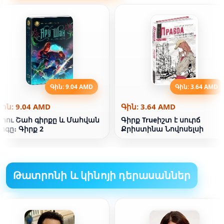
Գին: 9.04 AMD
Գին: 3.64 AMD
Գին: 9.04 AMD
Գին: 3.64 AMD
Արու Շահ գիրքը և Մահվան
Գիրք Trueիշտ է սուրճ
րգը։ Գիրք 2
Քրիստինա Նովոսելսի
Թատրոնի և կինոյի դերասաններ