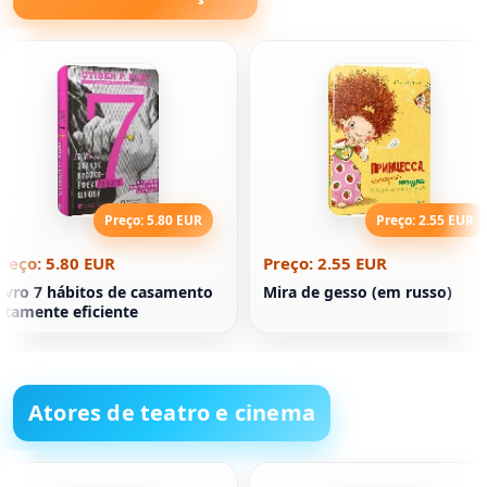
Preço: 5.80 EUR
Preço: 2.55 EUR
reço: 5.80 EUR
Preço: 2.55 EUR
ivro 7 hábitos de casamento
Mira de gesso (em russo)
ltamente eficiente
Atores de teatro e cinema