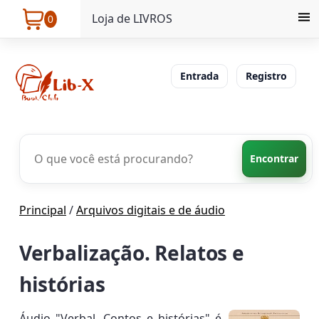
Loja de LIVROS
0
Entrada
Registro
Encontrar
Principal
/
Arquivos digitais e de áudio
Verbalização. Relatos e
histórias
Áudio "Verbal. Contos e histórias" é