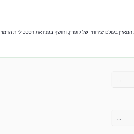
א ספר אודיו הטובל את המאזין בעולם יצירותיו של קופרין, וחושף בפניו את רסטטיל