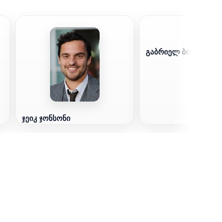
გაბრიელ ბირნი
ჯეიკ ჯონსონი