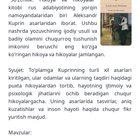
kitobi rus adabiyotining yorqin
namoyandalaridan biri Aleksandr
Kuprin asarlaridan iborat. Ushbu
nashrda yozuvchining ijodiy usuli va
badiiy olamini chuqurroq tushunish
imkonini beruvchi eng koʻzga
koʻringan hikoya va hikoyalar jamlangan.
Syujet: Toʻplamga Kuprinning turli xil asarlari
kiritilgan, ular odamlar va ularning taqdiri haqidagi
puxta hikoyalardan tortib, hayotning ijtimoiy va
psixologik jihatlarini ochib beradigan chuqur
hikoyalargacha. Uning asarlarida tasvirlar, aniq
kuzatishlar va inson hayoti haqida chuqur fikr
yuritish mavjud.
Mavzular: