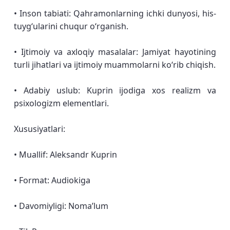
• Inson tabiati: Qahramonlarning ichki dunyosi, his-
tuygʻularini chuqur oʻrganish.
• Ijtimoiy va axloqiy masalalar: Jamiyat hayotining
turli jihatlari va ijtimoiy muammolarni koʻrib chiqish.
• Adabiy uslub: Kuprin ijodiga xos realizm va
psixologizm elementlari.
Xususiyatlari:
• Muallif: Aleksandr Kuprin
• Format: Audiokiga
• Davomiyligi: Noma’lum