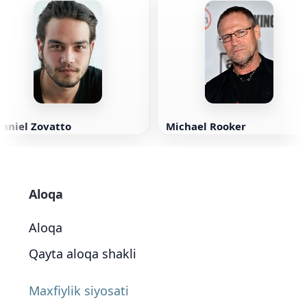
aniel Zovatto
Michael Rooker
Aloqa
Aloqa
Qayta aloqa shakli
Maxfiylik siyosati