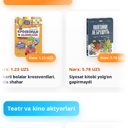
Narx: 1.23 UZS
Narx: 5.78 UZS
arx: 1.23 UZS
Narx: 5.78 UZS
tikerli bolalar krossvordlari.
Siyosat kitobi yolg’on
atta shahar
gapirmaydi
Teatr va kino aktyorlari