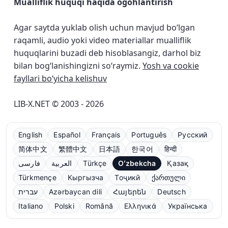
Mualliflik huquqi haqida ogohlantirish
Agar saytda yuklab olish uchun mavjud bo‘lgan
raqamli, audio yoki video materiallar mualliflik
huquqlarini buzadi deb hisoblasangiz, darhol biz
bilan bog‘lanishingizni so‘raymiz.
Yosh va cookie
fayllari bo‘yicha kelishuv
LIB-X.NET © 2003 - 2026
English
Español
Français
Português
Русский
简体中文
繁體中文
日本語
한국어
हिन्दी
فارسی
العربية
Türkçe
Oʻzbekcha
Қазақ
Türkmençe
Кыргызча
Тоҷикӣ
ქართული
עברית
Azərbaycan dili
Հայերեն
Deutsch
Italiano
Polski
Română
Ελληνικά
Українська