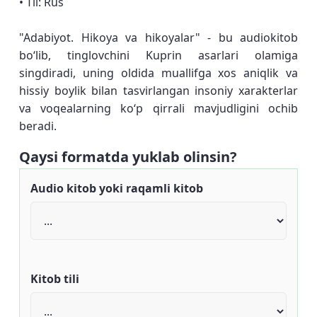
• Til: Rus
"Adabiyot. Hikoya va hikoyalar" - bu audiokitob
boʻlib, tinglovchini Kuprin asarlari olamiga
singdiradi, uning oldida muallifga xos aniqlik va
hissiy boylik bilan tasvirlangan insoniy xarakterlar
va voqealarning koʻp qirrali mavjudligini ochib
beradi.
Qaysi formatda yuklab olinsin?
Audio kitob yoki raqamli kitob
Kitob tili