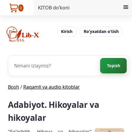
KITOB do’koni
0
Kirish
Ro‘yxatdan o‘tish
Topish
Bosh
/
Raqamli va audio kitoblar
Adabiyot. Hikoyalar va
hikoyalar
"So’zchilik. Hikoya va hikoyalar"