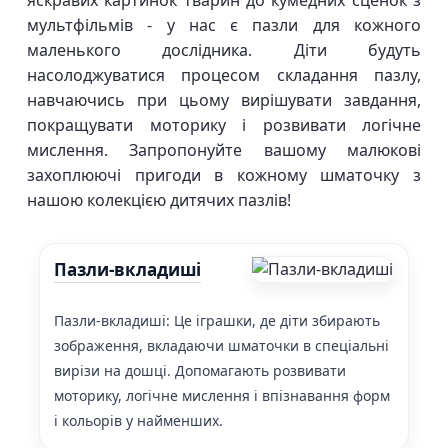
яскравих картинок тварин до кумедних сценок з
мультфільмів - у нас є пазли для кожного
маленького дослідника. Діти будуть
насолоджуватися процесом складання пазлу,
навчаючись при цьому вирішувати завдання,
покращувати моторику і розвивати логічне
мислення. Запропонуйте вашому малюкові
захоплюючі пригоди в кожному шматочку з
нашою колекцією дитячих пазлів!
Пазли-вкладиші
Пазли-вкладиші: Це іграшки, де діти збирають
зображення, вкладаючи шматочки в спеціальні
вирізи на дошці. Допомагають розвивати
моторику, логічне мислення і впізнавання форм
і кольорів у найменших.