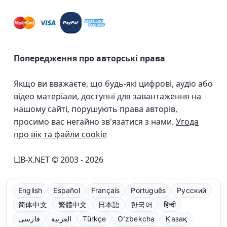
Попередження про авторські права
Якщо ви вважаєте, що будь-які цифрові, аудіо або
відео матеріали, доступні для завантаження на
нашому сайті, порушують права авторів,
просимо вас негайно зв'язатися з нами.
Угода
про вік та файли cookie
LIB-X.NET © 2003 - 2026
English
Español
Français
Português
Русский
简体中文
繁體中文
日本語
한국어
हिन्दी
فارسی
العربية
Türkçe
Oʻzbekcha
Қазақ