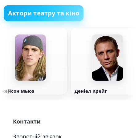
Актори театру та кіно
Джейсон Мьюз
Деніел Крейг
Контакти
Зворотній зв'язок