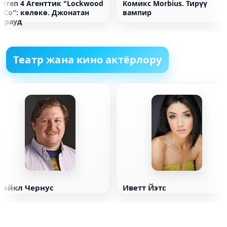
Китеп 4 Агенттик "Lockwood
Комикс Morbius. Тирүү
 Co": көлөкө. Джонатан
вампир
Страуд
Театр жана кино актёрлору
Майкл Чернус
Иветт Йэтс