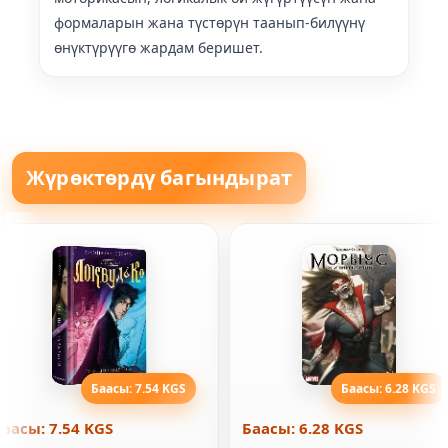
формаларын жана түстөрүн таанып-билүүнү
өнүктүрүүгө жардам беришет.
Жүрөктөрдү багындырат
Баасы: 7.54 KGS
Баасы: 6.28 KGS
Баасы: 7.54 KGS
Баасы: 6.28 KGS