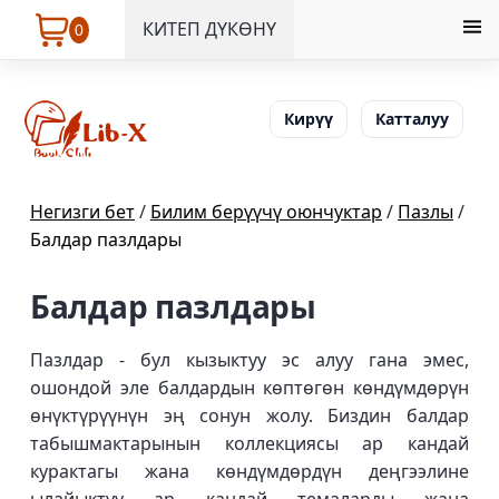
КИТЕП ДҮКӨНҮ
0
Кирүү
Катталуу
Негизги бет
/
Билим берүүчү оюнчуктар
/
Пазлы
/
Балдар пазлдары
Балдар пазлдары
Пазлдар - бул кызыктуу эс алуу гана эмес,
ошондой эле балдардын көптөгөн көндүмдөрүн
өнүктүрүүнүн эң сонун жолу. Биздин балдар
табышмактарынын коллекциясы ар кандай
курактагы жана көндүмдөрдүн деңгээлине