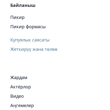
Байланыш
Пикир
Пикир формасы
Купуялык саясаты
Жеткирүү жана төлөө
Жардам
Актёрлор
Видео
Аңгемелер