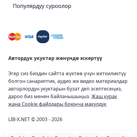
Популярдуу суроолор
Автордук укуктар жөнүндө эскертүү
Эгер сиз биздин сайтта жүктөө үчүн жеткиликтүү
болгон санариптик, аудио же видео материалдар
авторлордун укуктарын бузат деп эсептесеңиз,
дароо биз менен байланышыңыз.
Жаш курак
жана Cookie файлдары боюнча макулдук
LIB-X.NET © 2003 - 2026