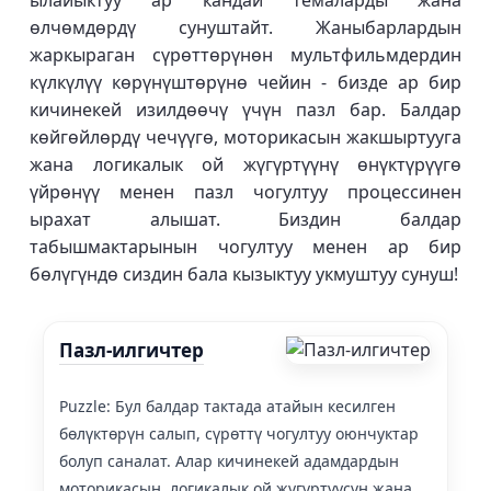
ылайыктуу ар кандай темаларды жана
өлчөмдөрдү сунуштайт. Жаныбарлардын
жаркыраган сүрөттөрүнөн мультфильмдердин
күлкүлүү көрүнүштөрүнө чейин - бизде ар бир
кичинекей изилдөөчү үчүн пазл бар. Балдар
көйгөйлөрдү чечүүгө, моторикасын жакшыртууга
жана логикалык ой жүгүртүүнү өнүктүрүүгө
үйрөнүү менен пазл чогултуу процессинен
ырахат алышат. Биздин балдар
табышмактарынын чогултуу менен ар бир
бөлүгүндө сиздин бала кызыктуу укмуштуу сунуш!
Пазл-илгичтер
Puzzle: Бул балдар тактада атайын кесилген
бөлүктөрүн салып, сүрөттү чогултуу оюнчуктар
болуп саналат. Алар кичинекей адамдардын
моторикасын, логикалык ой жүгүртүүсүн жана