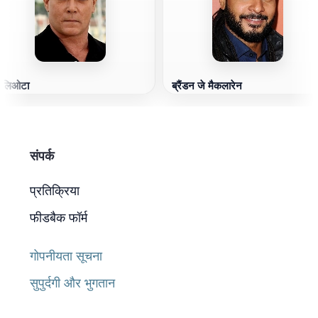
े लिओटा
ब्रैंडन जे मैकलारेन
संपर्क
प्रतिक्रिया
फीडबैक फॉर्म
गोपनीयता सूचना
सुपुर्दगी और भुगतान