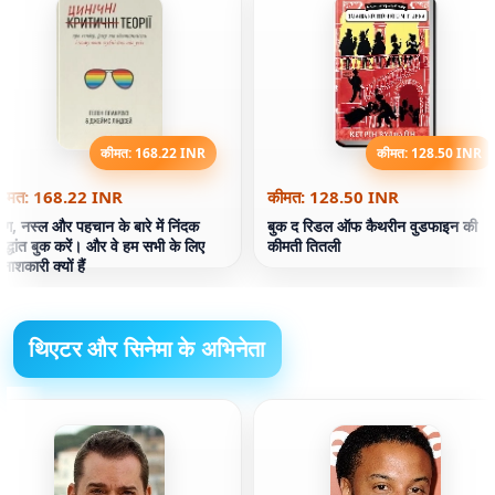
कीमत: 168.22 INR
कीमत: 128.50 INR
ीमत: 168.22 INR
कीमत: 128.50 INR
िंग, नस्ल और पहचान के बारे में निंदक
बुक द रिडल ऑफ कैथरीन वुडफाइन की
िद्धांत बुक करें। और वे हम सभी के लिए
कीमती तितली
िनाशकारी क्यों हैं
थिएटर और सिनेमा के अभिनेता