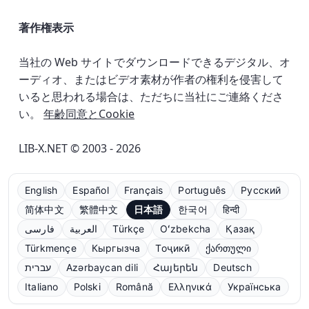
著作権表示
当社の Web サイトでダウンロードできるデジタル、オ
ーディオ、またはビデオ素材が作者の権利を侵害して
いると思われる場合は、ただちに当社にご連絡くださ
い。
年齢同意とCookie
LIB-X.NET © 2003 - 2026
English
Español
Français
Português
Русский
简体中文
繁體中文
日本語
한국어
हिन्दी
فارسی
العربية
Türkçe
Oʻzbekcha
Қазақ
Türkmençe
Кыргызча
Тоҷикӣ
ქართული
עברית
Azərbaycan dili
Հայերեն
Deutsch
Italiano
Polski
Română
Ελληνικά
Українська