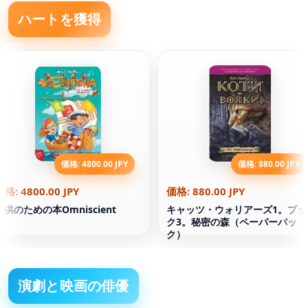
ハートを獲得
価格: 4800.00 JPY
価格: 880.00 JPY
価格: 4800.00 JPY
価格: 880.00 JPY
子供のための本Omniscient
キャッツ・ウォリアーズ1。ブッ
ク3。秘密の森（ペーパーバッ
ク）
演劇と映画の俳優