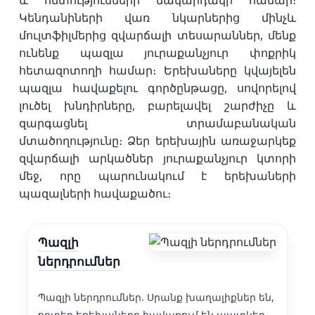
և հմտությունների մակարդակի համար։
Կենդանիների վառ նկարներից մինչև
մուլտֆիլմերից զվարճալի տեսարաններ, մենք
ունենք պազլա յուրաքանչյուր փոքրիկ
հետազոտողի համար։ Երեխաները կվայելեն
պազլա հավաքելու գործընթացը, սովորելով
լուծել խնդիրները, բարելավել շարժիչը և
զարգացնել տրամաբանական
մտածողությունը։ Ձեր երեխային առաջարկեք
զվարճալի արկածներ յուրաքանչյուր կտորի
մեջ, որը պարունակում է երեխաների
պազալների հավաքածու։
Պազլի
ներդրումներ
Պազլի ներդրումներ. Սրանք խաղալիքներ են,
որտեղ երեխաները հավաքում են պատկեր