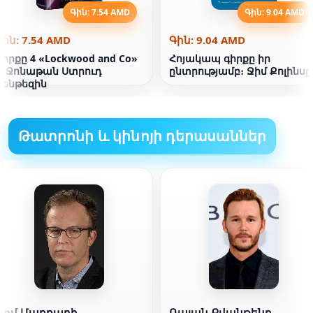
Գին: 7.54 AMD
Գին: 9.04 AMD
Գին: 7.54 AMD
Գին: 9.04 AMD
Գիրքը 4 «Lockwood and Co»
Հոյակապ գիրքը իր
է։ Ջոնաթան Ստրուդ
ընտրությամբ։ Ջիմ Քոլինսը
ֆենթեզին
Թատրոնի և կինոյի դերասաններ
Թոմ Մաքքարի
Ռայան Քվանթենը