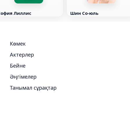
София Лиллис
Шин Со-юль
Көмек
Актерлер
Бейне
Әңгімелер
Танымал сұрақтар