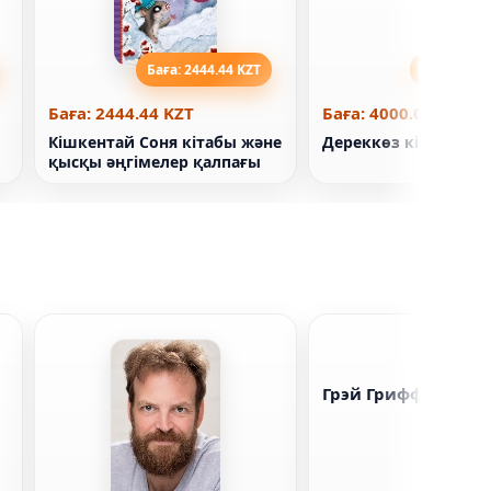
Баға: 2444.44 KZT
Баға: 4000
Баға: 2444.44 KZT
Баға: 4000.00 KZT
Кішкентай Соня кітабы және
Дереккөз кітабы. Ай
қысқы әңгімелер қалпағы
Грэй Гриффин