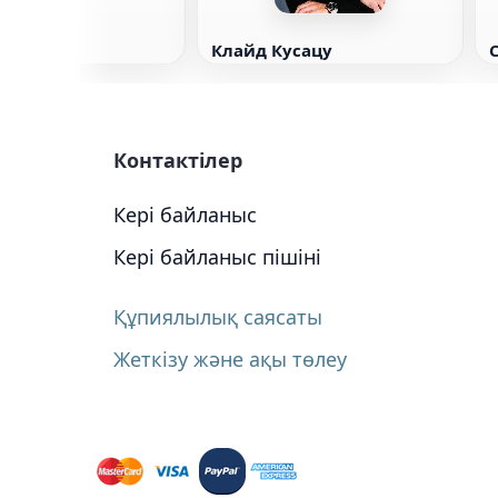
Клайд Кусацу
Контактілер
Кері байланыс
Кері байланыс пішіні
Құпиялылық саясаты
Жеткізу және ақы төлеу