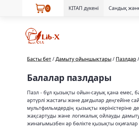
КІТАП дүкені
Сандық және
0
Басты бет
/
Дамыту ойыншықтары
/
Пазлдар
Балалар пазлдары
Пазл - бұл қызықты ойын-сауық қана емес, 
әртүрлі жастағы және дағдылар деңгейіне са
мультфильмдердің қызықты көріністеріне де
жақсартуды және логикалық ойлауды дамытуд
жинағымызбен әр бөлікте қызықты оқиғалар