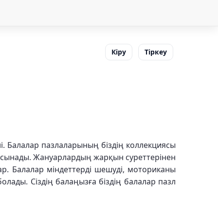
Кіру
Тіркеу
і. Балалар пазлаларының біздің коллекциясы
н ұсынады. Жануарлардың жарқын суреттерінен
ар. Балалар міндеттерді шешуді, моториканы
лады. Сіздің балаңызға біздің балалар пазл