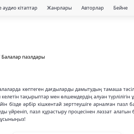
 аудио кітаптар
Жанрлары
Авторлар
Бейне
/
Балалар пазлдары
балаларда көптеген дағдыларды дамытудың тамаша тәсіл
й келетін тақырыптар мен өлшемдердің алуан түрлілігі
йін бізде әрбір кішкентай зерттеушіге арналған пазл б
ы үйреніп, пазл құрастыру процесінен ләззат алатын бо
 ұсыныңыз!