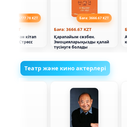
Баға: 3777.78 KZT
Баға: 3666.67 KZT
777.78 KZT
Баға: 3666.67 KZT
Б
ға арналған кітап
Қарапайым сөзбен.
стында. Стресс
Эмоцияларыңызды қалай
ы
түсінуге болады
Театр және кино актерлері
он