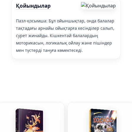
Қойындылар
Пазл-қосымша: Бұл ойыншықтар, онда балалар
тақтадағы арнайы ойықтарға кесінділер салып,
сурет жинайды. Кішкентай балалардың
моторикасын, логикалық ойлау және пішіндер
мен түстерді тануға көмектеседі.