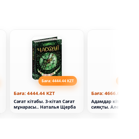
Баға: 4444.44 KZT
Баға: 4666
Баға: 4444.44 KZT
Баға: 4666.67 KZT
Сағат кітабы. 3-кітап Сағат
Адамдар кітабы кем
мұнарасы.. Наталья Щерба
сияқты. Алексей Ку
а