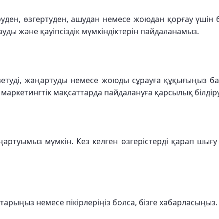
іруден, өзгертуден, ашудан немесе жоюдан қорғау үшін
ауды және қауіпсіздік мүмкіндіктерін пайдаланамыз.
үзетуді, жаңартуды немесе жоюды сұрауға құқығыңыз бар.
аркетингтік мақсаттарда пайдалануға қарсылық білдір
ңартуымыз мүмкін. Кез келген өзгерістерді қарап шығу ү
тарыңыз немесе пікірлеріңіз болса, бізге хабарласыңыз.