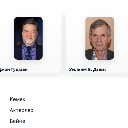
Джон Гудман
Уильям Б. Дэвис
Көмек
Актерлер
Бейне