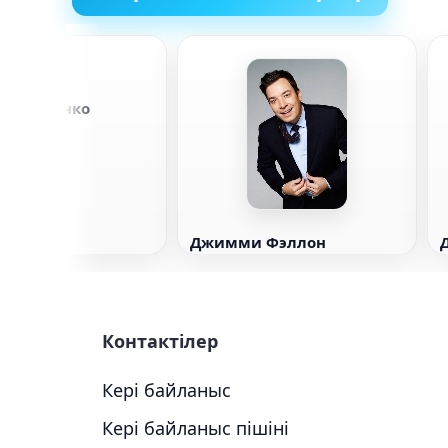
 Мостренко
Джимми Фэллон
Контактілер
Кері байланыс
Кері байланыс пішіні