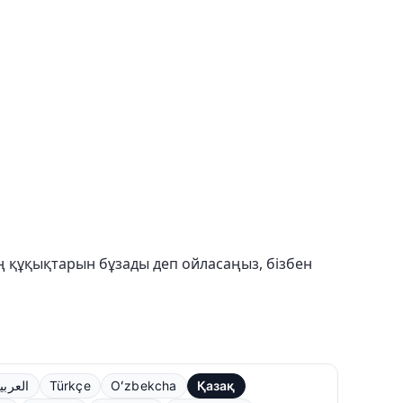
ың құқықтарын бұзады деп ойласаңыз, бізбен
العربي
Türkçe
Oʻzbekcha
Қазақ