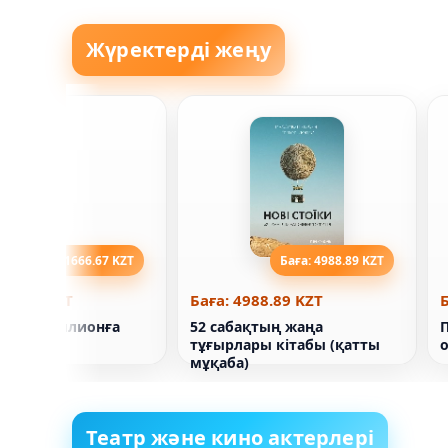
Жүректерді жеңу
Баға: 1666.67 KZT
Баға: 4988.89 KZT
666.67 KZT
Баға: 4988.89 KZT
Б
табы. Миллионға
52 сабақтың жаңа
иқыршы
тұғырлары кітабы (қатты
мұқаба)
Театр және кино актерлері