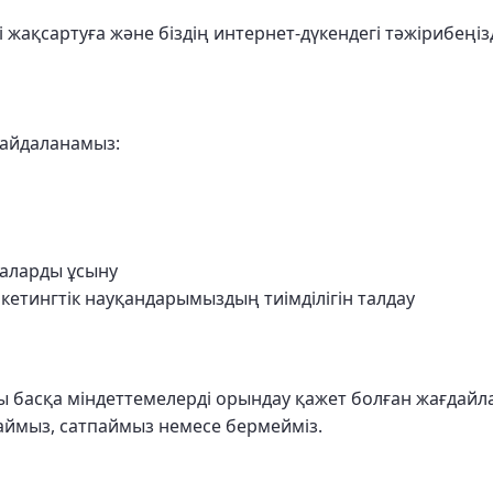
і жақсартуға және біздің интернет-дүкендегі тәжірибеңізд
пайдаланамыз:
аларды ұсыну
кетингтік науқандарымыздың тиімділігін талдау
басқа міндеттемелерді орындау қажет болған жағдайларды 
аймыз, сатпаймыз немесе бермейміз.