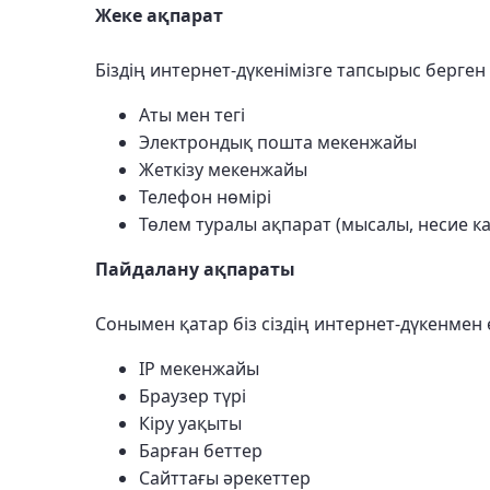
Жеке ақпарат
Біздің интернет-дүкенімізге тапсырыс берген
Аты мен тегі
Электрондық пошта мекенжайы
Жеткізу мекенжайы
Телефон нөмірі
Төлем туралы ақпарат (мысалы, несие к
Пайдалану ақпараты
Сонымен қатар біз сіздің интернет-дүкенмен 
IP мекенжайы
Браузер түрі
Кіру уақыты
Барған беттер
Сайттағы әрекеттер