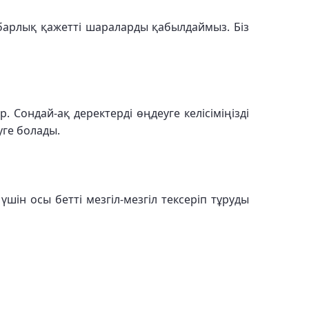
 барлық қажетті шараларды қабылдаймыз. Біз
 Сондай-ақ деректерді өңдеуге келісіміңізді
уге болады.
шін осы бетті мезгіл-мезгіл тексеріп тұруды