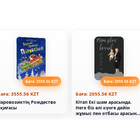
Баға: 3555.56 KZT
Баға: 2055.56 KZT
аға: 3555.56 KZT
Баға: 2055.56 KZT
Паровозиктің Рождество
Кітап Екі шам арасында.
оқиғасы
Неге біз әлі күнге дейін
жұмыс пен отбасы арасынд
таңдаймыз. Анна-Мари
Слотер