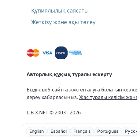
Құпиялылық саясаты
Жеткізу және ақы төлеу
Авторлық құқық туралы ескерту
Біздің веб-сайтта жүктеп алуға болатын кез
дереу хабарласыңыз.
Жас туралы келісім жән
LIB-X.NET © 2003 - 2026
English
Español
Français
Português
Русс