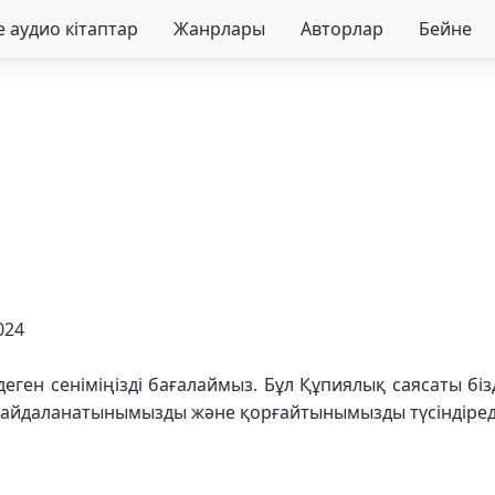
 аудио кітаптар
Жанрлары
Авторлар
Бейне
024
ге деген сеніміңізді бағалаймыз. Бұл Құпиялық саясаты бі
айдаланатынымызды және қорғайтынымызды түсіндіред