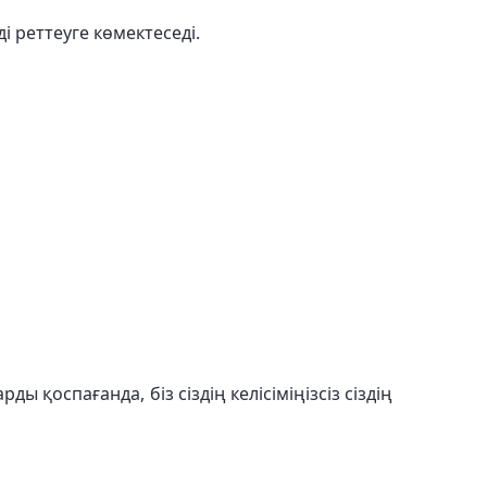
і реттеуге көмектеседі.
қоспағанда, біз сіздің келісіміңізсіз сіздің