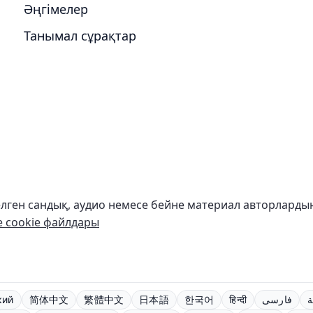
Әңгімелер
Танымал сұрақтар
 келген сандық, аудио немесе бейне материал авторлард
е cookie файлдары
кий
简体中文
繁體中文
日本語
한국어
हिन्दी
فارسی
ة