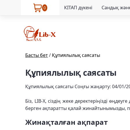
КІТАП дүкені
Сандық және
0
Басты бет
/
Құпиялылық саясаты
Құпиялылық саясаты
Құпиялылық саясаты Соңғы жаңарту: 04/01/2
Біз, LIB-X, сіздің жеке деректеріңізді өңдеу
берген ақпаратты қалай жинайтынымызды, п
Жинақталған ақпарат