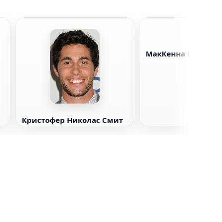
МакКенна Грейс
Кристофер Николас Смит