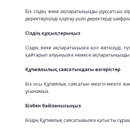
Біз сіздің жеке ақпаратыңызды рұқсатсыз к
деректеріңізді қорғау үшін деректерді шифрл
Сіздің құқықтарыңыз
Сіздің жеке ақпаратыңызға қол жеткізуді, т
қайтарып алуыңызға немесе ақпаратыңызды м
Құпиялылық саясатындағы өзгерістер
Біз осы Құпиялық саясатын мезгіл-мезгіл жа
ұсынамыз.
Бізбен байланысыңыз
Біздің Құпиялық саясатымызға қатысты сұрақ