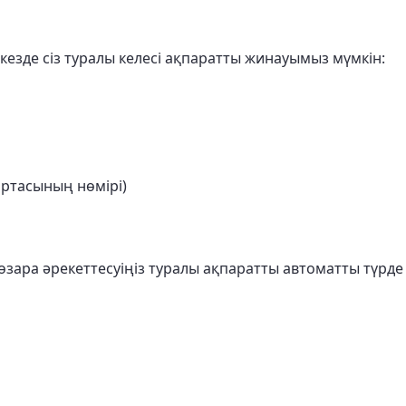
 кезде сіз туралы келесі ақпаратты жинауымыз мүмкін:
артасының нөмірі)
өзара әрекеттесуіңіз туралы ақпаратты автоматты түрде