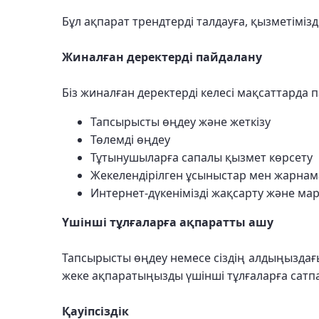
Бұл ақпарат трендтерді талдауға, қызметімізд
Жиналған деректерді пайдалану
Біз жиналған деректерді келесі мақсаттарда 
Тапсырысты өңдеу және жеткізу
Төлемді өңдеу
Тұтынушыларға сапалы қызмет көрсету
Жекелендірілген ұсыныстар мен жарнам
Интернет-дүкенімізді жақсарту және мар
Үшінші тұлғаларға ақпаратты ашу
Тапсырысты өңдеу немесе сіздің алдыңыздағы 
жеке ақпаратыңызды үшінші тұлғаларға сатп
Қауіпсіздік