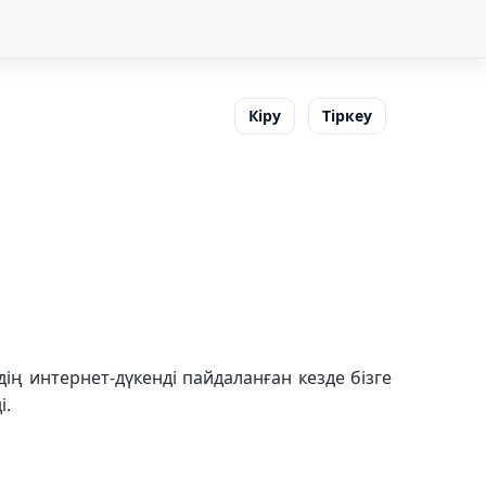
Кіру
Тіркеу
здің интернет-дүкенді пайдаланған кезде бізге
і.