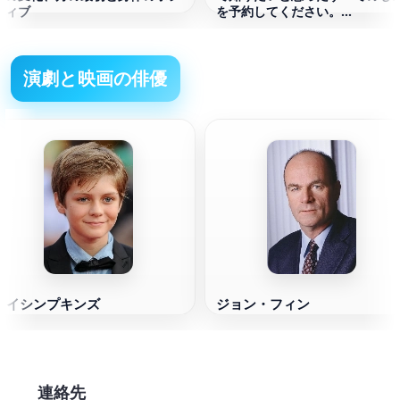
ティブ
を予約してください。
Novels（小説）
演劇と映画の俳優
タイシンプキンズ
ジョン・フィン
連絡先