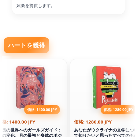
娯楽を提供します。
ハートを獲得
価格: 1400.00 JPY
価格: 1280.00 JPY
価格: 1400.00 JPY
価格: 1280.00 JPY
成長の世界へのガールズガイド：
あなたがウクライナの文学につ
体の変化、月の最初と身体のポジ
て知りたいと思ったすべてのも