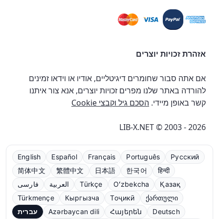
אזהרת זכויות יוצרים
אם אתה סבור שחומרים דיגיטליים, אודיו או וידאו זמינים
להורדה באתר שלנו מפרים זכויות יוצרים, אנא צור איתנו
קשר באופן מיידי.
הסכם גיל וקבצי Cookie
LIB-X.NET © 2003 - 2026
English
Español
Français
Português
Русский
简体中文
繁體中文
日本語
한국어
हिन्दी
Қазақ
Oʻzbekcha
Türkçe
العربية
فارسی
Türkmençe
Кыргызча
Тоҷикӣ
ქართული
Deutsch
Հայերեն
Azərbaycan dili
עברית