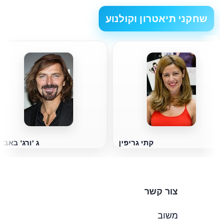
שחקני תיאטרון וקולנוע
קתי גריפין
ג 'ורג' באבי
צור קשר
משוב