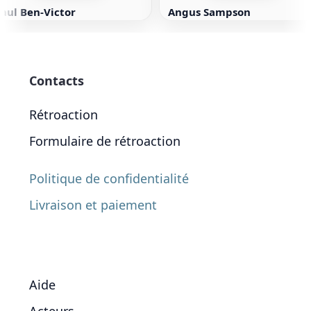
aul Ben-Victor
Angus Sampson
Contacts
Rétroaction
Formulaire de rétroaction
Politique de confidentialité
Livraison et paiement
Aide